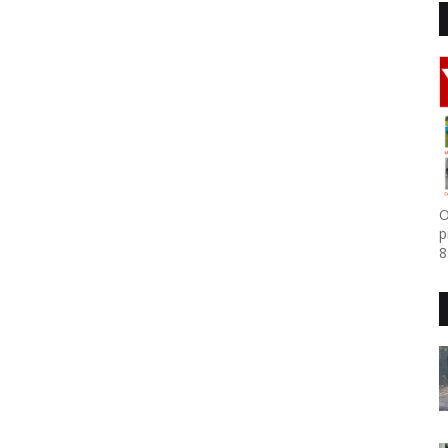
O
p
8