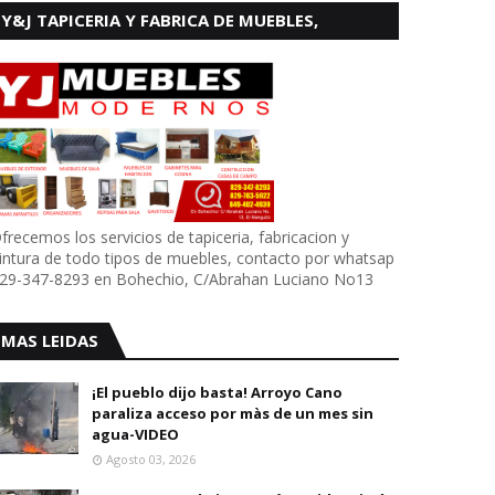
Y&J TAPICERIA Y FABRICA DE MUEBLES,
BOHECHIO
frecemos los servicios de tapiceria, fabricacion y
intura de todo tipos de muebles, contacto por whatsap
29-347-8293 en Bohechio, C/Abrahan Luciano No13
MAS LEIDAS
¡El pueblo dijo basta! Arroyo Cano
paraliza acceso por màs de un mes sin
agua-VIDEO
Agosto 03, 2026