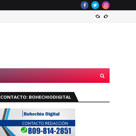
Velará
CONTACTO: BOHECHIODIGITAL