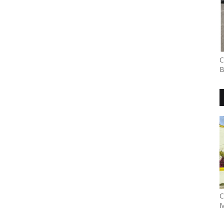
C
B
C
M