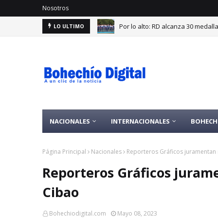
Nosotros
Por lo alto: RD alcanza 30 medal
LO ULTIMO
NACIONALES
INTERNACIONALES
BOHECH
Página Principal
Nacionales
Reporteros Gráficos juramentan n
Reporteros Gráficos jurame
Cibao
Bohechiodigital.com
Mayo 08, 2023