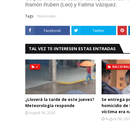
Ramón Ruben (Leo) y Fatima Vázquez.
Tags:
Nacionales
Facebook
Twitter
TAL VEZ TE INTERESEN ESTAS ENTRADAS
+
NACIONAL
¿Lloverá la tarde de este jueves?
Se entrega p
Meteorología responde
homicidio de 
víctima era n
August 06, 2026
August 06, 202