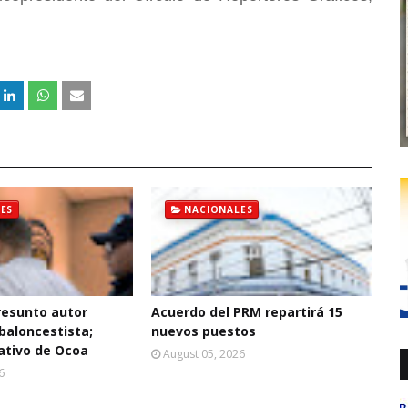
ES
NACIONALES
resunto autor
Acuerdo del PRM repartirá 15
baloncestista;
nuevos puestos
ativo de Ocoa
August 05, 2026
6