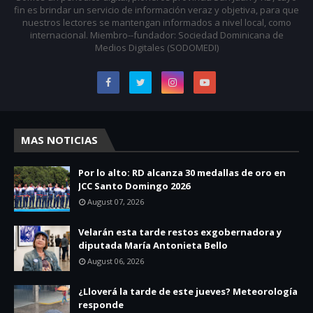
fin es brindar un servicio de información veraz y objetiva, para que
nuestros lectores se mantengan informados a nivel local, como
internacional. Miembro--fundador: Sociedad Dominicana de
Medios Digitales (SODOMEDI)
MAS NOTICIAS
Por lo alto: RD alcanza 30 medallas de oro en
JCC Santo Domingo 2026
August 07, 2026
Velarán esta tarde restos exgobernadora y
diputada María Antonieta Bello
August 06, 2026
¿Lloverá la tarde de este jueves? Meteorología
responde