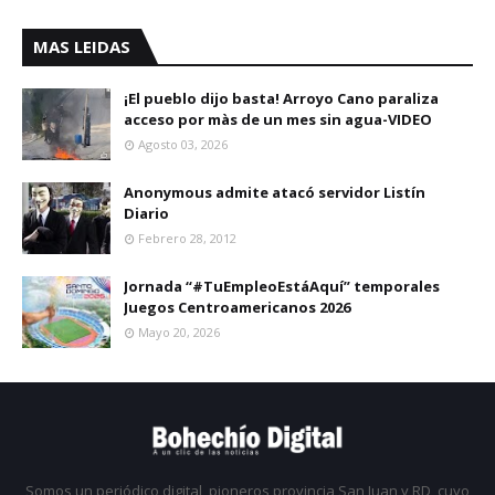
MAS LEIDAS
¡El pueblo dijo basta! Arroyo Cano paraliza
acceso por màs de un mes sin agua-VIDEO
Agosto 03, 2026
Anonymous admite atacó servidor Listín
Diario
Febrero 28, 2012
Jornada “#TuEmpleoEstáAquí” temporales
Juegos Centroamericanos 2026
Mayo 20, 2026
Somos un periódico digital, pioneros provincia San Juan y RD, cuyo