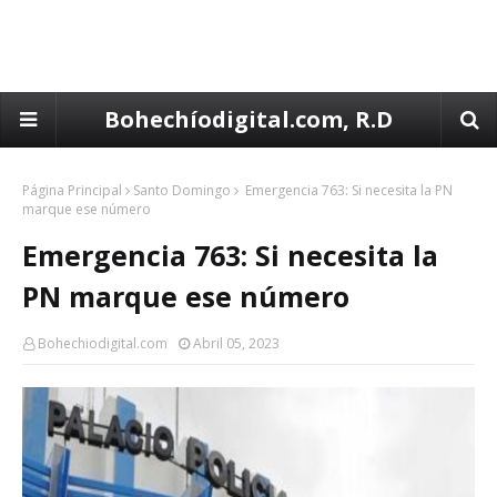
Bohechíodigital.com, R.D
Página Principal
Santo Domingo
Emergencia 763: Si necesita la PN
marque ese número
Emergencia 763: Si necesita la
PN marque ese número
Bohechiodigital.com
Abril 05, 2023