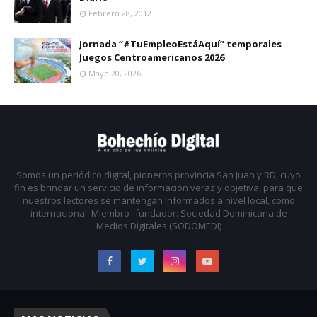
Febrero 28, 2012
Jornada “#TuEmpleoEstáAquí” temporales
Juegos Centroamericanos 2026
Mayo 20, 2026
Somos un periódico digital, pioneros provincia San Juan y RD, cuyo
fin es brindar un servicio de información veraz y objetiva, para que
nuestros lectores se mantengan informados a nivel local, como
internacional. Miembro--fundador: Sociedad Dominicana de
Medios Digitales (SODOMEDI)