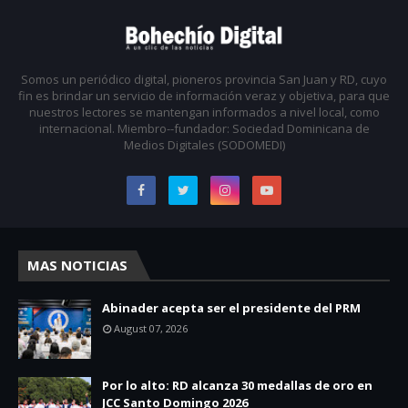
Somos un periódico digital, pioneros provincia San Juan y RD, cuyo
fin es brindar un servicio de información veraz y objetiva, para que
nuestros lectores se mantengan informados a nivel local, como
internacional. Miembro--fundador: Sociedad Dominicana de
Medios Digitales (SODOMEDI)
MAS NOTICIAS
Abinader acepta ser el presidente del PRM
August 07, 2026
Por lo alto: RD alcanza 30 medallas de oro en
JCC Santo Domingo 2026