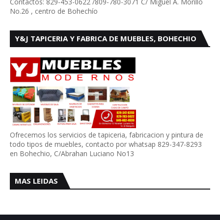
Contactos: 829-453-0622 /809-780-3071 C/ Miguel A. Morillo
No.26 , centro de Bohechío
Y&J TAPICERIA Y FABRICA DE MUEBLES, BOHECHIO
Ofrecemos los servicios de tapiceria, fabricacion y pintura de
todo tipos de muebles, contacto por whatsap 829-347-8293
en Bohechio, C/Abrahan Luciano No13
MAS LEIDAS