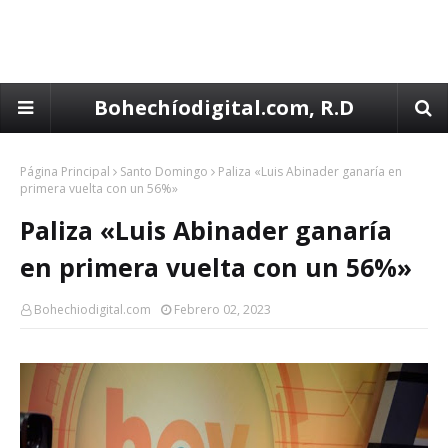
Bohechíodigital.com, R.D
Página Principal
Santo Domingo
Paliza «Luis Abinader ganaría en
primera vuelta con un 56%»
Paliza «Luis Abinader ganaría
en primera vuelta con un 56%»
Bohechiodigital.com
Febrero 02, 2023