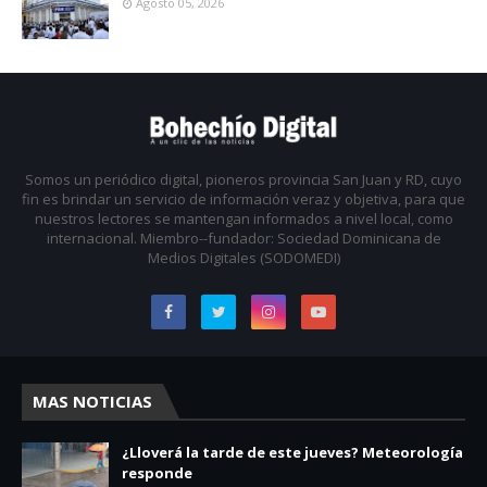
Agosto 05, 2026
Somos un periódico digital, pioneros provincia San Juan y RD, cuyo
fin es brindar un servicio de información veraz y objetiva, para que
nuestros lectores se mantengan informados a nivel local, como
internacional. Miembro--fundador: Sociedad Dominicana de
Medios Digitales (SODOMEDI)
MAS NOTICIAS
¿Lloverá la tarde de este jueves? Meteorología
responde