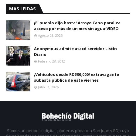
MAS LEIDAS
¡El pueblo dijo basta! Arroyo Cano paraliza
acceso por màs de un mes sin agua-VIDEO
Agosto 03, 2026
Anonymous admite atacó servidor Listín
Diario
Febrero 28, 2012
¡Vehìculos desde RD$30,000! extravagante
subasta pública de este viernes
Julio 31, 2026
Somos un periódico digital, pioneros provincia San Juan y RD, cuyo
fin es brindar un servicio de información veraz y objetiva, para que