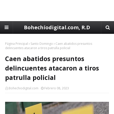
Bohechíodigital.com, R.D
Página Principal
Santo Domingo
Caen abatidos presuntos
delincuentes atacaron a tiros patrulla policial
Caen abatidos presuntos
delincuentes atacaron a tiros
patrulla policial
Bohechiodigital.com
Febrero 08, 2023