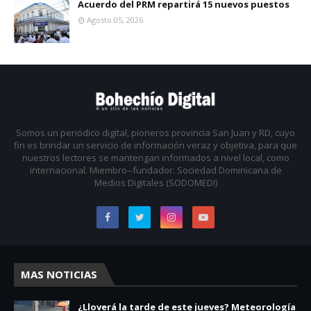
Acuerdo del PRM repartirá 15 nuevos puestos
Agosto 05, 2026
Somos un periódico digital, pioneros provincia San Juan y RD, cuyo
fin es brindar un servicio de información veraz y objetiva, para que
nuestros lectores se mantengan informados a nivel local, como
internacional. Miembro--fundador: Sociedad Dominicana de
Medios Digitales (SODOMEDI)
MAS NOTICIAS
¿Lloverá la tarde de este jueves? Meteorología