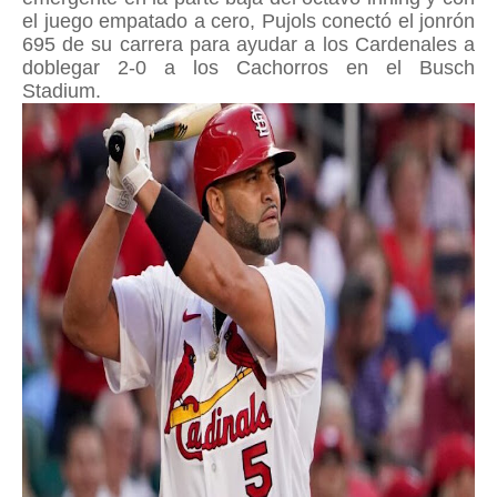
el juego empatado a cero, Pujols conectó el jonrón
695 de su carrera para ayudar a los Cardenales a
doblegar 2-0 a los Cachorros en el Busch
Stadium.