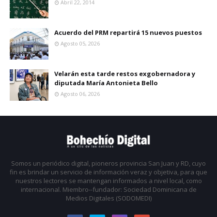
Abril 22, 2014
Acuerdo del PRM repartirá 15 nuevos puestos
Agosto 05, 2026
Velarán esta tarde restos exgobernadora y
diputada María Antonieta Bello
Agosto 06, 2026
Somos un periódico digital, pioneros provincia San Juan y RD, cuyo
fin es brindar un servicio de información veraz y objetiva, para que
nuestros lectores se mantengan informados a nivel local, como
internacional. Miembro--fundador: Sociedad Dominicana de
Medios Digitales (SODOMEDI)