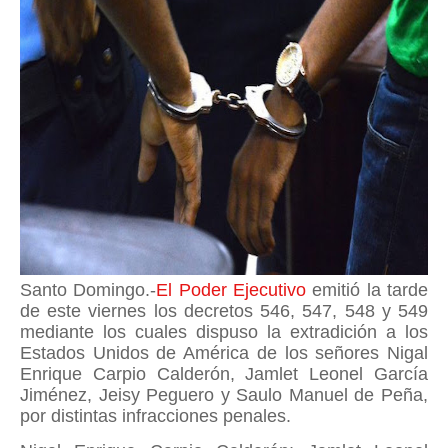
Santo Domingo.-
El Poder Ejecutivo
emitió la tarde
de este viernes los decretos 546, 547, 548 y 549
mediante los cuales dispuso la extradición a los
Estados Unidos de América de los señores Nigal
Enrique Carpio Calderón, Jamlet Leonel García
Jiménez, Jeisy Peguero y Saulo Manuel de Peña,
por distintas infracciones penales.