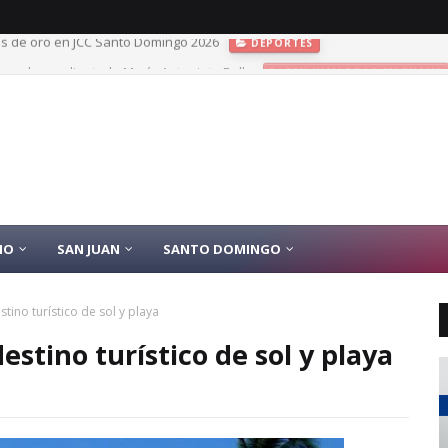
rnadora y diputada María Antonieta Bello
SAN JUAN DE LA MAGUANA
IO
SAN JUAN
SANTO DOMINGO
tino turístico de sol y playa
stino turístico de sol y playa