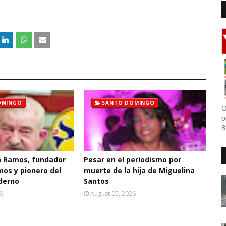
OMINGO
SANTO DOMINGO
O
p
8
 Ramos, fundador
Pesar en el periodismo por
mos y pionero del
muerte de la hija de Miguelina
derno
Santos
6
August 05, 2026