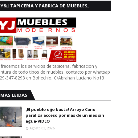
Y&J TAPICERIA Y FABRICA DE MUEBLES,
BOHECHIO
frecemos los servicios de tapiceria, fabricacion y
intura de todo tipos de muebles, contacto por whatsap
29-347-8293 en Bohechio, C/Abrahan Luciano No13
MAS LEIDAS
¡El pueblo dijo basta! Arroyo Cano
paraliza acceso por màs de un mes sin
agua-VIDEO
Agosto 03, 2026