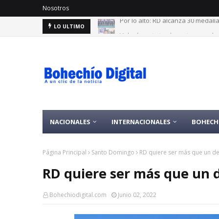
Nosotros
Velarán esta tarde restos exgobe
LO ULTIMO
NACIONALES
INTERNACIONALES
BOHECH
Página Principal
Santo Domingo
RD quiere ser más que un des
RD quiere ser más que un de
Bohechiodigital.com
Junio 02, 2022