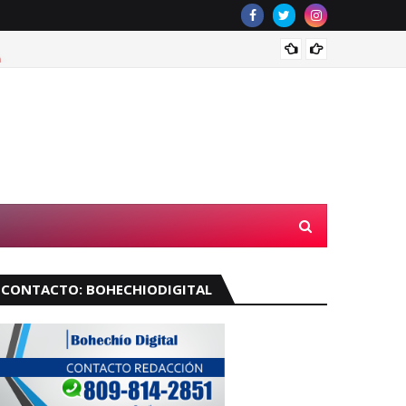
¿Llove
CONTACTO: BOHECHIODIGITAL