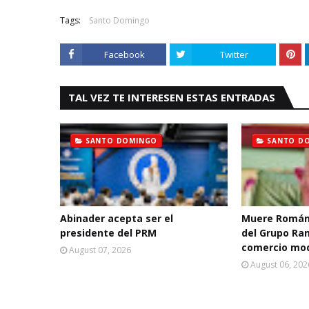
Tags:
Santo Domingo
Facebook
Twitter
TAL VEZ TE INTERESEN ESTAS ENTRADAS
SANTO DOMINGO
SANTO D
Abinader acepta ser el
Muere Román
presidente del PRM
del Grupo Ra
comercio mo
August 07, 2026
August 06, 202