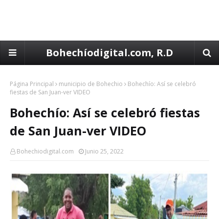
Bohechíodigital.com, R.D
Página Principal
municipio de Bohechio
Bohechío: Así se celebró
fiestas de San Juan-ver VIDEO
Bohechío: Así se celebró fiestas
de San Juan-ver VIDEO
Bohechiodigital.com
Junio 25, 2022