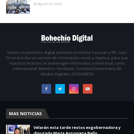
Agosto 05, 2026
Somos un periódico digital, pioneros provincia San Juan y RD, cuyo
fin es brindar un servicio de información veraz y objetiva, para que
nuestros lectores se mantengan informados a nivel local, como
internacional. Miembro--fundador: Sociedad Dominicana de
Medios Digitales (SODOMEDI)
MAS NOTICIAS
Velarán esta tarde restos exgobernadora y
diputada María Antonieta Bello