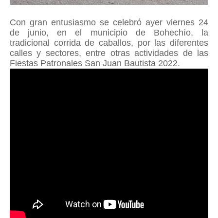
Con gran entusiasmo se celebró ayer viernes 24
de junio, en el municipio de Bohechío, la
tradicional corrida de caballos, por las diferentes
calles y sectores, entre otras actividades de las
Fiestas Patronales San Juan Bautista 2022.