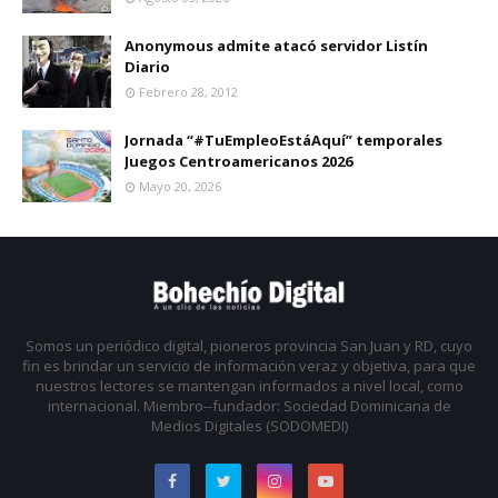
Anonymous admite atacó servidor Listín
Diario
Febrero 28, 2012
Jornada “#TuEmpleoEstáAquí” temporales
Juegos Centroamericanos 2026
Mayo 20, 2026
Somos un periódico digital, pioneros provincia San Juan y RD, cuyo
fin es brindar un servicio de información veraz y objetiva, para que
nuestros lectores se mantengan informados a nivel local, como
internacional. Miembro--fundador: Sociedad Dominicana de
Medios Digitales (SODOMEDI)