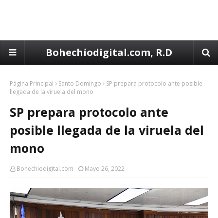
Bohechíodigital.com, R.D
Página Principal
Santo Domingo
SP prepara protocolo ante posible
llegada de la viruela del mono
SP prepara protocolo ante
posible llegada de la viruela del
mono
Bohechiodigital.com
Mayo 26, 2022