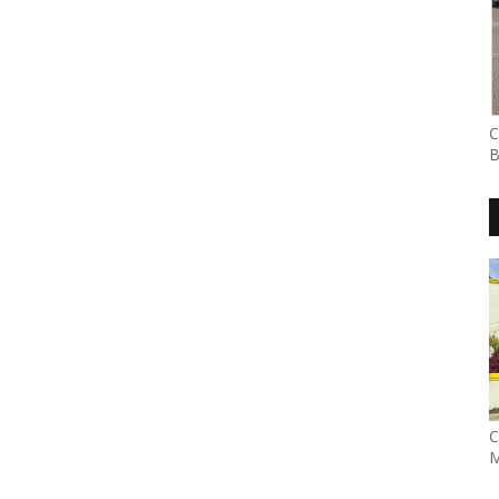
C
B
C
M