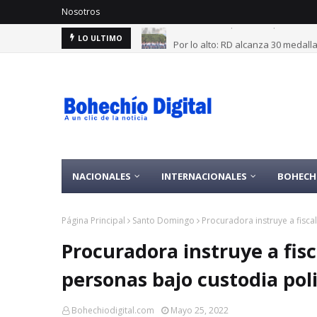
Nosotros
Por lo alto: RD alcanza 30 medal
LO ULTIMO
NACIONALES
INTERNACIONALES
BOHECH
Página Principal
Santo Domingo
Procuradora instruye a fisca
Procuradora instruye a fisc
personas bajo custodia poli
Bohechiodigital.com
Mayo 25, 2022