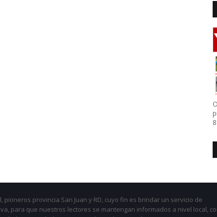
O
p
8
, pioneros provincia San Juan y RD, cuyo fin es brindar un servicio de
iva, para que nuestros lectores se mantengan informados a nivel local, c