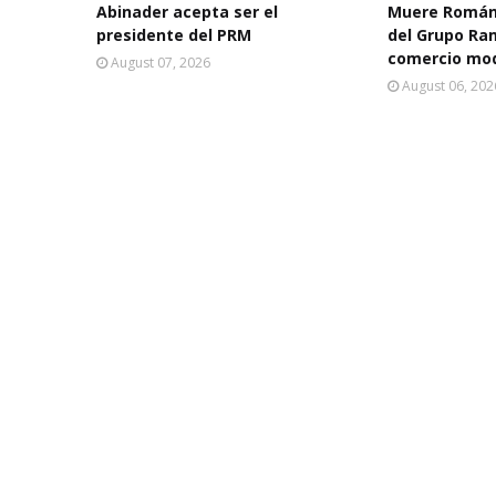
Abinader acepta ser el
Muere Román
presidente del PRM
del Grupo Ra
comercio mo
August 07, 2026
August 06, 202