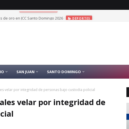
las de oro en JCC Santo Domingo 2026
DEPORTES
IO
SAN JUAN
SANTO DOMINGO
les velar por integridad de personas bajo custodia policial
ales velar por integridad de
cial