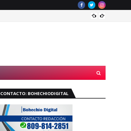
Velará
CONTACTO: BOHECHIODIGITAL