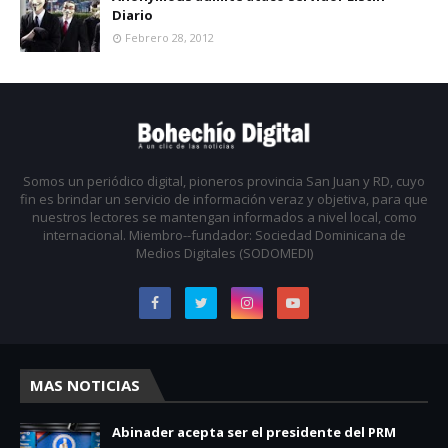
Diario
Febrero 28, 2012
Somos un periódico digital, pioneros provincia San Juan y RD, cuyo
fin es brindar un servicio de información veraz y objetiva, para que
nuestros lectores se mantengan informados a nivel local, como
internacional. Miembro--fundador: Sociedad Dominicana de
Medios Digitales (SODOMEDI)
MAS NOTICIAS
Abinader acepta ser el presidente del PRM