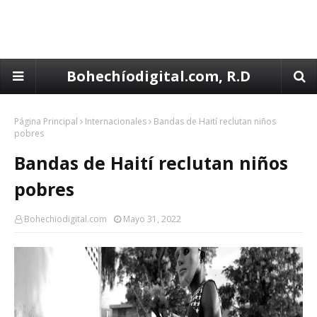
Bohechíodigital.com, R.D
Página Principal
Internacionales
Bandas de Haití reclutan niños
pobres
Bandas de Haití reclutan niños
pobres
Bohechiodigital.com
Mayo 31, 2022