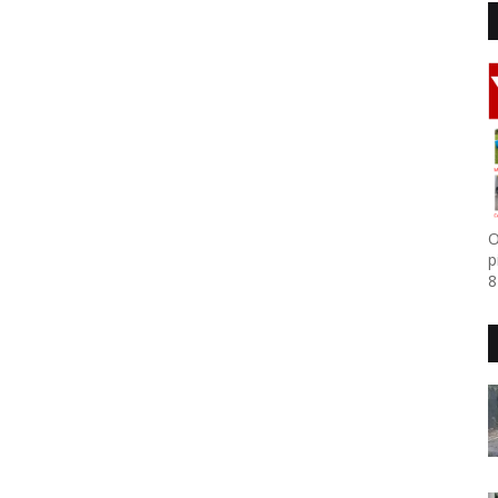
O
p
8