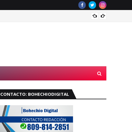
Muere 
CONTACTO: BOHECHIODIGITAL