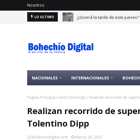
Nosotros
¿Lloverá la tarde de este jueves
LO ULTIMO
NACIONALES
INTERNACIONALES
BOHECH
Página Principal
Santo Domingo
Realizan recorrido de superv
Realizan recorrido de supe
Tolentino Dipp
Bohechiodigital.com
Marzo 26, 2022