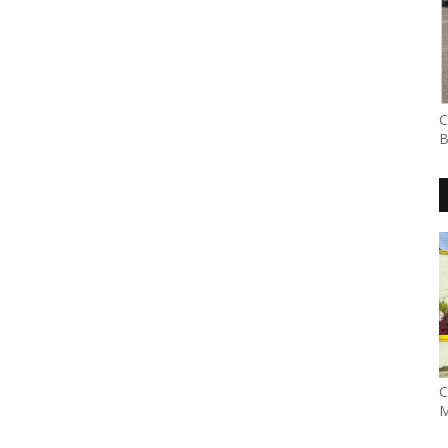
C
B
C
M