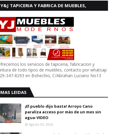
Y&J TAPICERIA Y FABRICA DE MUEBLES,
BOHECHIO
frecemos los servicios de tapiceria, fabricacion y
intura de todo tipos de muebles, contacto por whatsap
29-347-8293 en Bohechio, C/Abrahan Luciano No13
MAS LEIDAS
¡El pueblo dijo basta! Arroyo Cano
paraliza acceso por màs de un mes sin
agua-VIDEO
Agosto 03, 2026