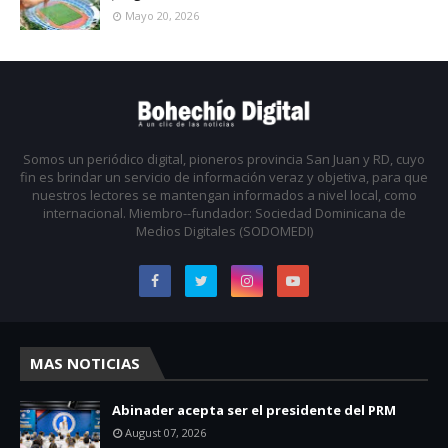
Mayo 20, 2026
Somos un periódico digital, pioneros provincia San Juan y RD, cuyo
fin es brindar un servicio de información veraz y objetiva, para que
nuestros lectores se mantengan informados a nivel local, como
internacional. Miembro--fundador: Sociedad Dominicana de
Medios Digitales (SODOMEDI)
MAS NOTICIAS
Abinader acepta ser el presidente del PRM
August 07, 2026