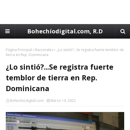
Bohechíodigital.com, R.D
Página Principal
Nacionales
¿Lo sintió?...Se registra fuerte temblor de
tierra en Rep. Dominicana
¿Lo sintió?...Se registra fuerte
temblor de tierra en Rep.
Dominicana
Bohechiodigital.com
Marzo 14, 2022