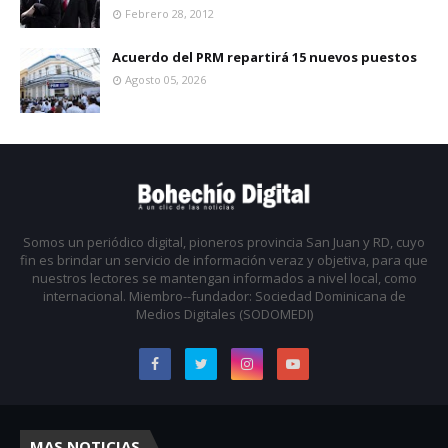
Febrero 28, 2012
Acuerdo del PRM repartirá 15 nuevos puestos
Agosto 05, 2026
Somos un periódico digital, pioneros provincia San Juan y RD, cuyo
fin es brindar un servicio de información veraz y objetiva, para que
nuestros lectores se mantengan informados a nivel local, como
internacional. Miembro--fundador: Sociedad Dominicana de
Medios Digitales (SODOMEDI)
MAS NOTICIAS