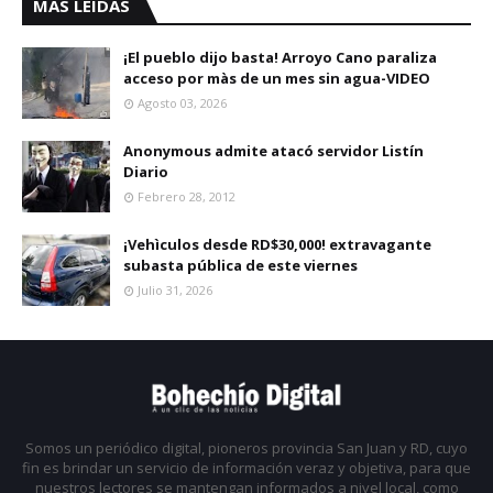
MAS LEIDAS
¡El pueblo dijo basta! Arroyo Cano paraliza
acceso por màs de un mes sin agua-VIDEO
Agosto 03, 2026
Anonymous admite atacó servidor Listín
Diario
Febrero 28, 2012
¡Vehìculos desde RD$30,000! extravagante
subasta pública de este viernes
Julio 31, 2026
Somos un periódico digital, pioneros provincia San Juan y RD, cuyo
fin es brindar un servicio de información veraz y objetiva, para que
nuestros lectores se mantengan informados a nivel local, como