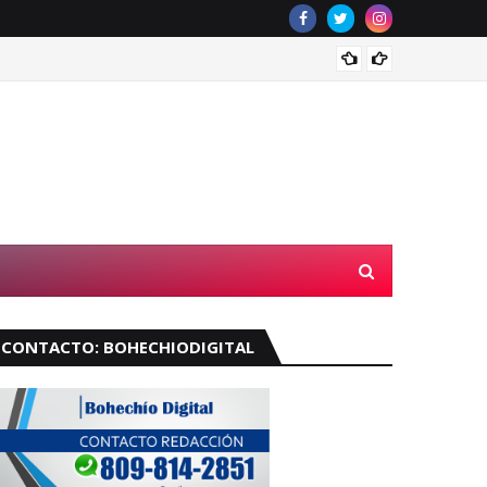
Muere 
CONTACTO: BOHECHIODIGITAL