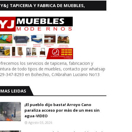
Y&J TAPICERIA Y FABRICA DE MUEBLES,
BOHECHIO
frecemos los servicios de tapiceria, fabricacion y
intura de todo tipos de muebles, contacto por whatsap
29-347-8293 en Bohechio, C/Abrahan Luciano No13
MAS LEIDAS
¡El pueblo dijo basta! Arroyo Cano
paraliza acceso por màs de un mes sin
agua-VIDEO
Agosto 03, 2026