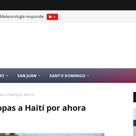
? Meteorología responde
+
IO
SAN JUAN
SANTO DOMINGO
as a Haití por ahora
opas a Haití por ahora