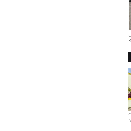
C
B
C
M