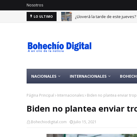
Nosotros
¿Lloverá la tarde de este jueves
LO ULTIMO
NACIONALES
INTERNACIONALES
BOHECH
Página Principal
Internacionales
Biden no plantea enviar trop
Biden no plantea enviar tr
Bohechiodigital.com
Julio 15, 2021