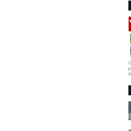
O
p
8