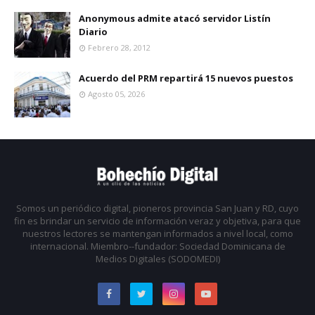
Anonymous admite atacó servidor Listín
Diario
Febrero 28, 2012
Acuerdo del PRM repartirá 15 nuevos puestos
Agosto 05, 2026
Somos un periódico digital, pioneros provincia San Juan y RD, cuyo
fin es brindar un servicio de información veraz y objetiva, para que
nuestros lectores se mantengan informados a nivel local, como
internacional. Miembro--fundador: Sociedad Dominicana de
Medios Digitales (SODOMEDI)