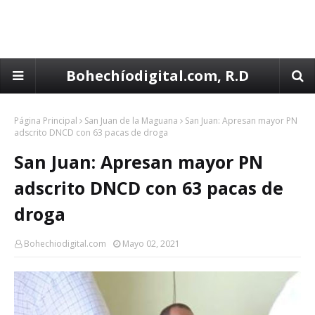
Bohechíodigital.com, R.D
Página Principal
San Juan de la Maguana
San Juan: Apresan mayor PN
adscrito DNCD con 63 pacas de droga
San Juan: Apresan mayor PN
adscrito DNCD con 63 pacas de
droga
Bohechiodigital.com
Mayo 02, 2021