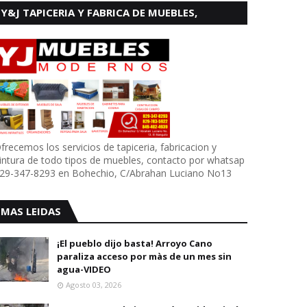
Y&J TAPICERIA Y FABRICA DE MUEBLES,
BOHECHIO
frecemos los servicios de tapiceria, fabricacion y
intura de todo tipos de muebles, contacto por whatsap
29-347-8293 en Bohechio, C/Abrahan Luciano No13
MAS LEIDAS
¡El pueblo dijo basta! Arroyo Cano
paraliza acceso por màs de un mes sin
agua-VIDEO
Agosto 03, 2026