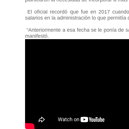
El oficial recordó que fue en 2017 cuando 
salarios en la administración lo que permití
“Anteriormente a esa fecha se le ponía de sala
manifestó.