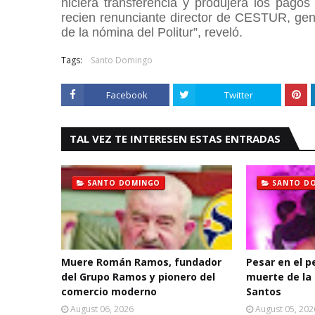
hiciera transferencia y produjera los pagos 
recien renunciante director de CESTUR, gene
de la nómina del Politur”, reveló.
Tags:
Santo Domingo
Facebook
Twitter
TAL VEZ TE INTERESEN ESTAS ENTRADAS
SANTO DOMINGO
SANTO D
Muere Román Ramos, fundador
Pesar en el p
del Grupo Ramos y pionero del
muerte de la 
comercio moderno
Santos
August 06, 2026
August 05, 202