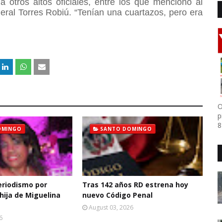
a otros altos oficiales, entre los que mencionó al
ral Torres Robiú. “Tenían una cuartazos, pero era
O
p
8
OMINGO
SANTO DOMINGO
eriodismo por
Tras 142 años RD estrena hoy
hija de Miguelina
nuevo Código Penal
August 03, 2026
6