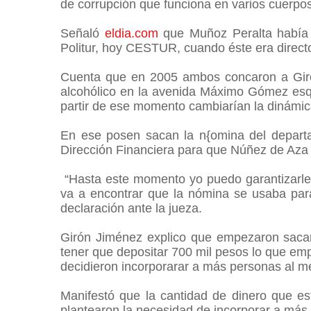
de corrupción que funciona en varios cuerpo
Señaló
eldia.com
que Muñoz Peralta había 
Politur, hoy CESTUR, cuando éste era directo
Cuenta que en 2005 ambos concaron a Gir
alcohólico en la avenida Máximo Gómez esqui
partir de ese momento cambiarían la dinámic
En ese posen sacan la n{omina del departa
Dirección Financiera para que Núñez de Aza 
“Hasta este momento yo puedo garantizarle
va a encontrar que la nómina se usaba para 
declaración ante la jueza.
Girón Jiménez explico que empezaron sacand
tener que depositar 700 mil pesos lo que em
decidieron incorporarar a más personas al
Manifestó que la cantidad de dinero que es
plantearon la necesidad de incorporar a má