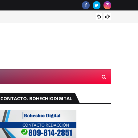
Muere 
CONTACTO: BOHECHIODIGITAL