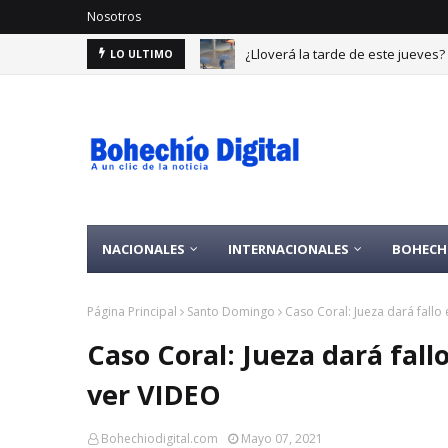
Nosotros
¿Lloverá la tarde de este jueves
LO ULTIMO
NACIONALES
INTERNACIONALES
BOHECH
Página Principal
Santo Domingo
Caso Coral: Jueza dará fallo
Caso Coral: Jueza dará fall
ver VIDEO
Bohechiodigital.com
Mayo 07, 2021