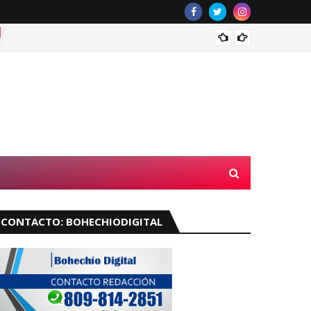
Muere 
CONTACTO: BOHECHIODIGITAL