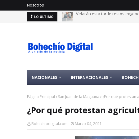
Nosotros
¿Lloverá la tarde de este jueves
LO ULTIMO
NACIONALES
INTERNACIONALES
BOHECH
Página Principal
San Juan de la Maguana
¿Por qué protestan a
¿Por qué protestan agricul
Bohechiodigital.com
Marzo 04, 2021