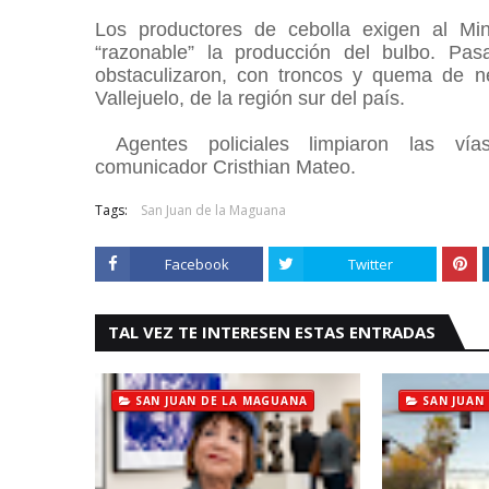
Los productores de cebolla exigen al Min
“razonable” la producción del bulbo. Pas
obstaculizaron, con troncos y quema de ne
Vallejuelo, de la región sur del país.
Agentes policiales limpiaron las vía
comunicador
Cristhian Mateo.
Tags:
San Juan de la Maguana
Facebook
Twitter
TAL VEZ TE INTERESEN ESTAS ENTRADAS
SAN JUAN DE LA MAGUANA
SAN JUAN