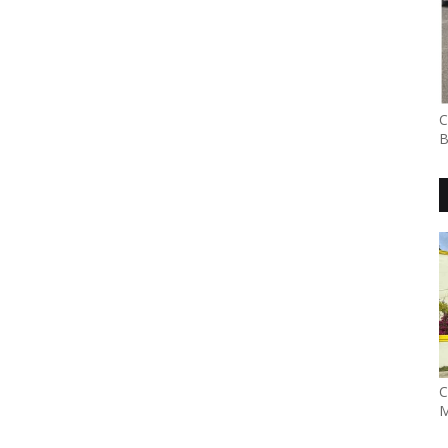
C
B
C
M