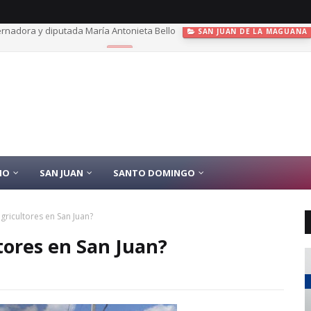
? Meteorología responde
+
IO
SAN JUAN
SANTO DOMINGO
gricultores en San Juan?
tores en San Juan?