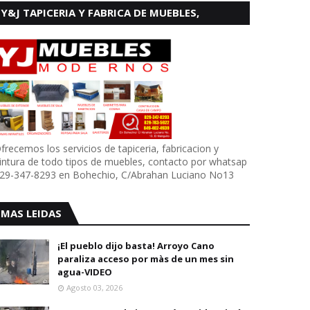
Y&J TAPICERIA Y FABRICA DE MUEBLES,
BOHECHIO
frecemos los servicios de tapiceria, fabricacion y
intura de todo tipos de muebles, contacto por whatsap
29-347-8293 en Bohechio, C/Abrahan Luciano No13
MAS LEIDAS
¡El pueblo dijo basta! Arroyo Cano
paraliza acceso por màs de un mes sin
agua-VIDEO
Agosto 03, 2026