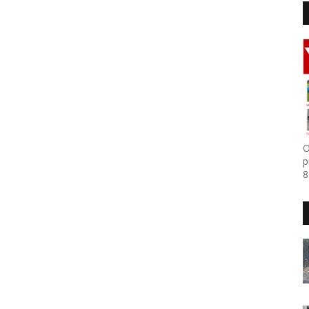
O
p
8