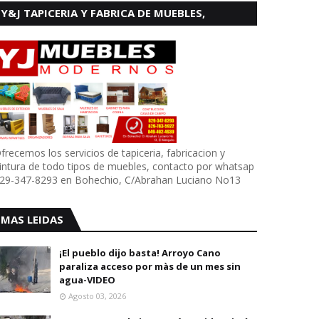
Y&J TAPICERIA Y FABRICA DE MUEBLES,
BOHECHIO
frecemos los servicios de tapiceria, fabricacion y
intura de todo tipos de muebles, contacto por whatsap
29-347-8293 en Bohechio, C/Abrahan Luciano No13
MAS LEIDAS
¡El pueblo dijo basta! Arroyo Cano
paraliza acceso por màs de un mes sin
agua-VIDEO
Agosto 03, 2026