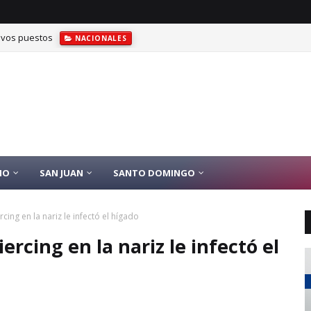
evos puestos
NACIONALES
IO
SAN JUAN
SANTO DOMINGO
ing en la nariz le infectó el hígado
rcing en la nariz le infectó el