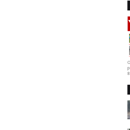
O
p
8