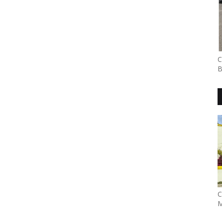
C
B
C
M