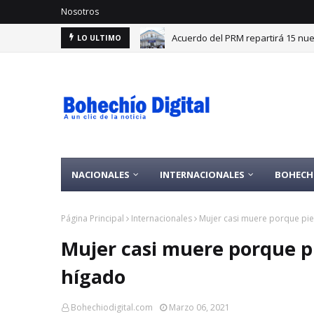
Nosotros
Acuerdo del PRM repartirá 15 nu
LO ULTIMO
NACIONALES
INTERNACIONALES
BOHECH
Página Principal
Internacionales
Mujer casi muere porque pierc
Mujer casi muere porque pie
hígado
Bohechiodigital.com
Marzo 06, 2021