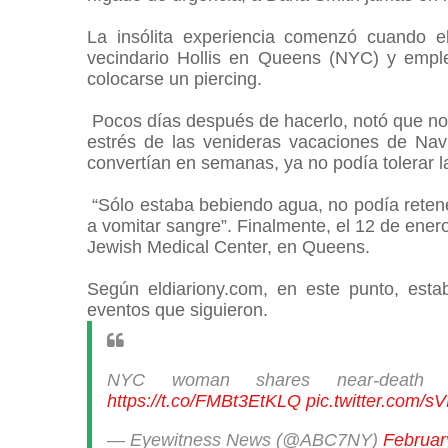
La insólita experiencia comenzó cuando e
vecindario Hollis en Queens (NYC) y emple
colocarse un piercing.
Pocos días después de hacerlo, notó que no se
estrés de las venideras vacaciones de Nav
convertían en semanas, ya no podía tolerar l
“Sólo estaba bebiendo agua, no podía reten
a vomitar sangre”. Finalmente, el 12 de enero
Jewish Medical Center, en Queens.
Según eldiariony.com, en este punto, est
eventos que siguieron.
NYC woman shares near-death ex
https://t.co/FMBt3EtKLQ
pic.twitter.com/s
— Eyewitness News (@ABC7NY)
Februar