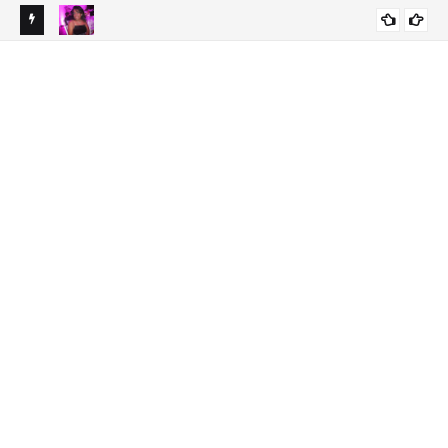
ados
Pesar en el periodismo por muerte de la hija de Miguelina
SANTO DOMINGO
Santos