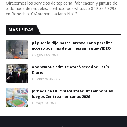
Ofrecemos los servicios de tapiceria, fabricacion y pintura de
todo tipos de muebles, contacto por whatsap 829-347-8293
en Bohechio, C/Abrahan Luciano No13
MAS LEIDAS
¡El pueblo dijo basta! Arroyo Cano paraliza
acceso por màs de un mes sin agua-VIDEO
Agosto 03, 2026
Anonymous admite atacó servidor Listín
Diario
Febrero 28, 2012
Jornada “#TuEmpleoEstáAquí” temporales
Juegos Centroamericanos 2026
Mayo 20, 2026