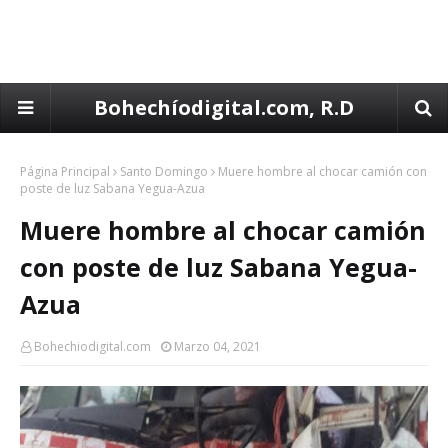
Bohechíodigital.com, R.D
Página Principal
Santo Domingo
Muere hombre al chocar camión con
poste de luz Sabana Yegua-Azua
Muere hombre al chocar camión
con poste de luz Sabana Yegua-
Azua
Bohechiodigital.com
Marzo 04, 2021