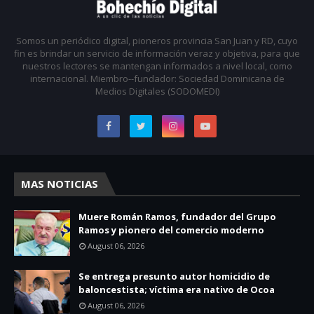
Somos un periódico digital, pioneros provincia San Juan y RD, cuyo
fin es brindar un servicio de información veraz y objetiva, para que
nuestros lectores se mantengan informados a nivel local, como
internacional. Miembro--fundador: Sociedad Dominicana de
Medios Digitales (SODOMEDI)
MAS NOTICIAS
Muere Román Ramos, fundador del Grupo
Ramos y pionero del comercio moderno
August 06, 2026
Se entrega presunto autor homicidio de
baloncestista; víctima era nativo de Ocoa
August 06, 2026