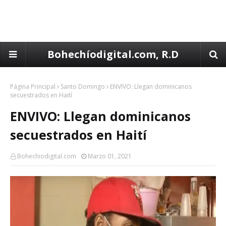
Bohechíodigital.com, R.D
Página Principal
Santo Domingo
ENVIVO: Llegan dominicanos
secuestrados en Haití
ENVIVO: Llegan dominicanos
secuestrados en Haití
Bohechiodigital.com
Marzo 01, 2021