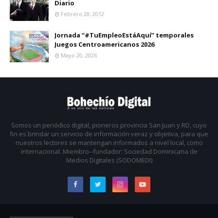
Diario
Febrero 28, 2012
Jornada “#TuEmpleoEstáAquí” temporales
Juegos Centroamericanos 2026
Mayo 20, 2026
Somos un periódico digital, pioneros provincia San Juan y RD, cuyo
fin es brindar un servicio de información veraz y objetiva, para que
nuestros lectores se mantengan informados a nivel local, como
internacional. Miembro--fundador: Sociedad Dominicana de
Medios Digitales (SODOMEDI)