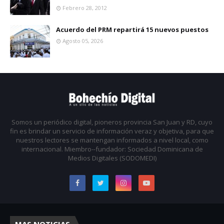
Febrero 28, 2012
Acuerdo del PRM repartirá 15 nuevos puestos
Agosto 05, 2026
Somos un periódico digital, pioneros provincia San Juan y RD, cuyo
fin es brindar un servicio de información veraz y objetiva, para que
nuestros lectores se mantengan informados a nivel local, como
internacional. Miembro--fundador: Sociedad Dominicana de
Medios Digitales (SODOMEDI)
MAS NOTICIAS