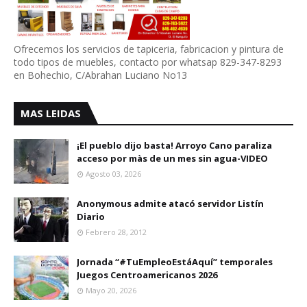
Ofrecemos los servicios de tapiceria, fabricacion y pintura de
todo tipos de muebles, contacto por whatsap 829-347-8293
en Bohechio, C/Abrahan Luciano No13
MAS LEIDAS
¡El pueblo dijo basta! Arroyo Cano paraliza
acceso por màs de un mes sin agua-VIDEO
Agosto 03, 2026
Anonymous admite atacó servidor Listín
Diario
Febrero 28, 2012
Jornada “#TuEmpleoEstáAquí” temporales
Juegos Centroamericanos 2026
Mayo 20, 2026