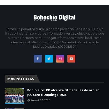
Somos un periódico digital, pioneros provincia San Juan y RD, cuyo
fin es brindar un servicio de información veraz y objetiva, para que
nuestros lectores se mantengan informados a nivel local, como
internacional. Miembro--fundador: Sociedad Dominicana de
Medios Digitales (SODOMEDI)
MAS NOTICIAS
Por lo alto: RD alcanza 30 medallas de oro en
JCC Santo Domingo 2026
August 07, 2026