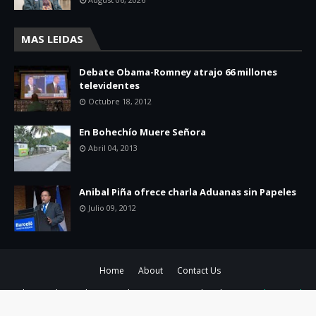
MAS LEIDAS
Debate Obama-Romney atrajo 66 millones
televidentes
Octubre 18, 2012
En Bohechío Muere Señora
Abril 04, 2013
Anibal Piña ofrece charla Aduanas sin Papeles
Julio 09, 2012
Home
About
Contact Us
Edicion y diseño de contenido
por Yunior Made Veloz y
TemplatesYard
| Contacto
829-347-8293