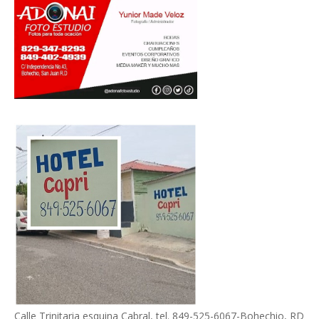
Calle Trinitaria esquina Cabral, tel. 849-525-6067-Bohechio, RD