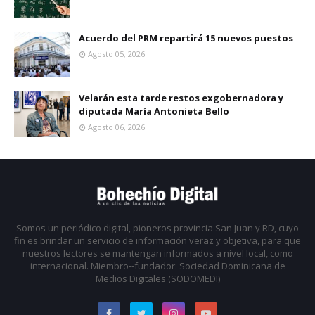
Acuerdo del PRM repartirá 15 nuevos puestos
Agosto 05, 2026
Velarán esta tarde restos exgobernadora y
diputada María Antonieta Bello
Agosto 06, 2026
Somos un periódico digital, pioneros provincia San Juan y RD, cuyo
fin es brindar un servicio de información veraz y objetiva, para que
nuestros lectores se mantengan informados a nivel local, como
internacional. Miembro--fundador: Sociedad Dominicana de
Medios Digitales (SODOMEDI)