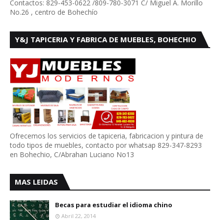
Contactos: 829-453-0622 /809-780-3071 C/ Miguel A. Morillo
No.26 , centro de Bohechío
Y&J TAPICERIA Y FABRICA DE MUEBLES, BOHECHIO
Ofrecemos los servicios de tapiceria, fabricacion y pintura de
todo tipos de muebles, contacto por whatsap 829-347-8293
en Bohechio, C/Abrahan Luciano No13
MAS LEIDAS
Becas para estudiar el idioma chino
Abril 22, 2014