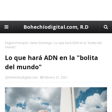
Bohechíodigital.com, R.D
Página Principal
Santo Domingo
Lo que hará ADN en la "bolita del
mundo"
Lo que hará ADN en la "bolita
del mundo"
Bohechiodigital.com
Febrero 21, 2021