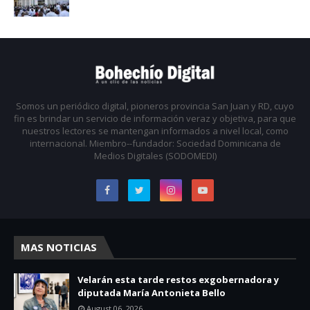
Somos un periódico digital, pioneros provincia San Juan y RD, cuyo
fin es brindar un servicio de información veraz y objetiva, para que
nuestros lectores se mantengan informados a nivel local, como
internacional. Miembro--fundador: Sociedad Dominicana de
Medios Digitales (SODOMEDI)
MAS NOTICIAS
Velarán esta tarde restos exgobernadora y
diputada María Antonieta Bello
August 06, 2026