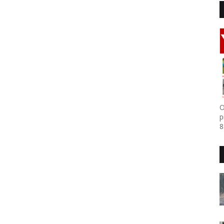
O
p
8