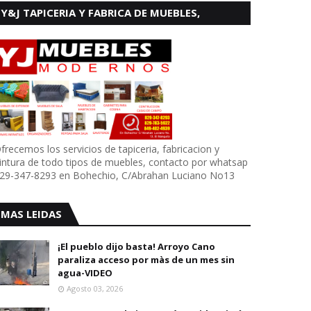
Y&J TAPICERIA Y FABRICA DE MUEBLES,
BOHECHIO
frecemos los servicios de tapiceria, fabricacion y
intura de todo tipos de muebles, contacto por whatsap
29-347-8293 en Bohechio, C/Abrahan Luciano No13
MAS LEIDAS
¡El pueblo dijo basta! Arroyo Cano
paraliza acceso por màs de un mes sin
agua-VIDEO
Agosto 03, 2026