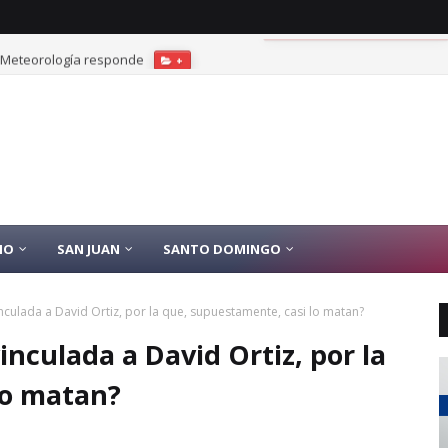
? Meteorología responde
+
IO
SAN JUAN
SANTO DOMINGO
nculada a David Ortiz, por la que, supuestamente, casi lo matan?
inculada a David Ortiz, por la
lo matan?