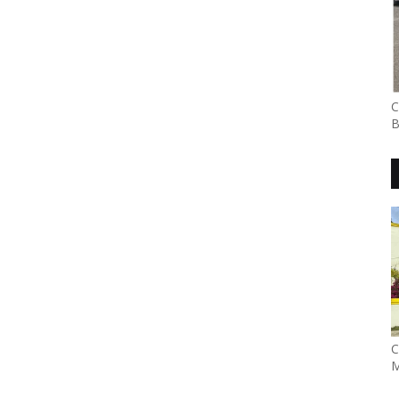
C
B
C
M