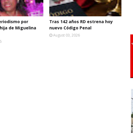
eriodismo por
Tras 142 años RD estrena hoy
hija de Miguelina
nuevo Código Penal
August 03, 2026
6