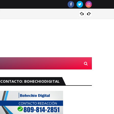
Muere 
CONTACTO: BOHECHIODIGITAL