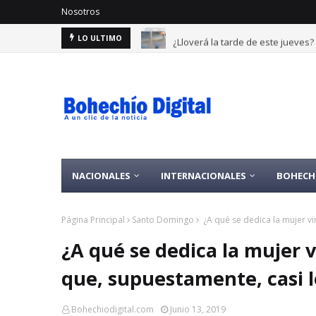
Nosotros
¿Lloverá la tarde de este jueves
LO ULTIMO
NACIONALES
INTERNACIONALES
BOHECH
Página Principal
Santo Domingo
¿A qué se dedica la mujer vi
¿A qué se dedica la mujer v
que, supuestamente, casi 
Bohechiodigital.com
Junio 13, 2019