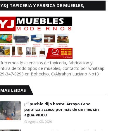
Y&J TAPICERIA Y FABRICA DE MUEBLES,
BOHECHIO
frecemos los servicios de tapiceria, fabricacion y
intura de todo tipos de muebles, contacto por whatsap
29-347-8293 en Bohechio, C/Abrahan Luciano No13
MAS LEIDAS
¡El pueblo dijo basta! Arroyo Cano
paraliza acceso por màs de un mes sin
agua-VIDEO
Agosto 03, 2026