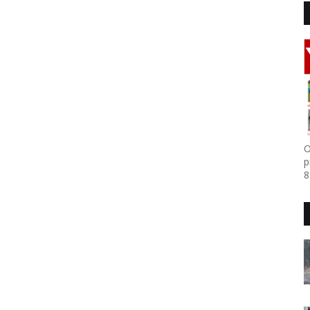
O
p
8