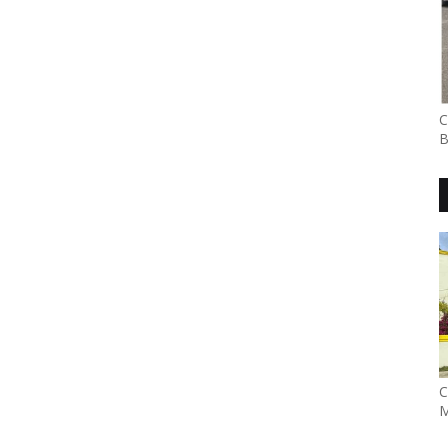
C
B
C
M