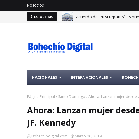
Nosotros
Acuerdo del PRM repartirá 15 nu
LO ULTIMO
NACIONALES
INTERNACIONALES
BOHECH
Página Principal
Santo Domingo
Ahora: Lanzan mujer desde v
Ahora: Lanzan mujer desde
JF. Kennedy
Bohechiodigital.com
Marzo 06, 2019