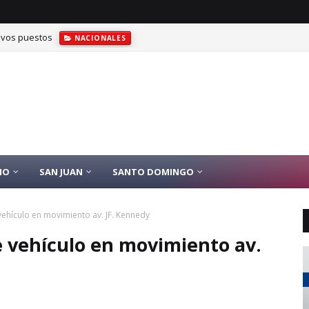
evos puestos
NACIONALES
IO
SAN JUAN
SANTO DOMINGO
ehículo en movimiento av. JF. Kennedy
 vehículo en movimiento av.