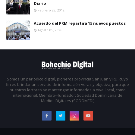
Diario
Febrero 28, 2012
Acuerdo del PRM repartirá 15 nuevos puestos
Agosto 05, 2026
Somos un periódico digital, pioneros provincia San Juan y RD, cuyo
fin es brindar un servicio de información veraz y objetiva, para que
nuestros lectores se mantengan informados a nivel local, como
internacional. Miembro--fundador: Sociedad Dominicana de
Medios Digitales (SODOMEDI)