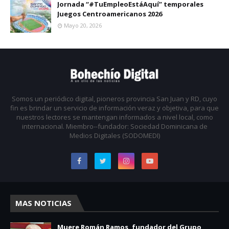
Jornada “#TuEmpleoEstáAquí” temporales
Juegos Centroamericanos 2026
Mayo 20, 2026
Somos un periódico digital, pioneros provincia San Juan y RD, cuyo
fin es brindar un servicio de información veraz y objetiva, para que
nuestros lectores se mantengan informados a nivel local, como
internacional. Miembro--fundador: Sociedad Dominicana de
Medios Digitales (SODOMEDI)
MAS NOTICIAS
Muere Román Ramos, fundador del Grupo