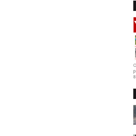
O
p
8