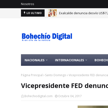
Nosotros
Exalcalde denuncia desvío US$7.
LO ULTIMO
NACIONALES
INTERNACIONALES
BOHECH
Página Principal
Santo Domingo
Vicepresidente FED denunci
Vicepresidente FED denun
Bohechiodigital.com
Octubre 04, 2017