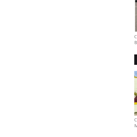
C
B
C
M