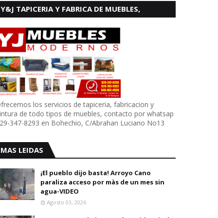
Y&J TAPICERIA Y FABRICA DE MUEBLES,
BOHECHIO
frecemos los servicios de tapiceria, fabricacion y
intura de todo tipos de muebles, contacto por whatsap
29-347-8293 en Bohechio, C/Abrahan Luciano No13
MAS LEIDAS
¡El pueblo dijo basta! Arroyo Cano
paraliza acceso por màs de un mes sin
agua-VIDEO
Agosto 03, 2026