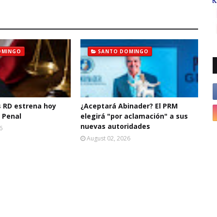
OMINGO
SANTO DOMINGO
s RD estrena hoy
¿Aceptará Abinader? El PRM
 Penal
elegirá "por aclamación" a sus
nuevas autoridades
6
August 02, 2026