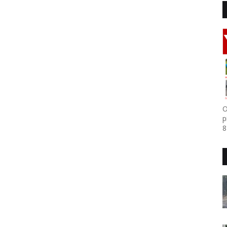
O
p
8