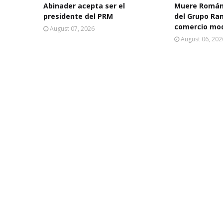
Abinader acepta ser el
Muere Román
presidente del PRM
del Grupo Ra
comercio mo
August 07, 2026
August 06, 202