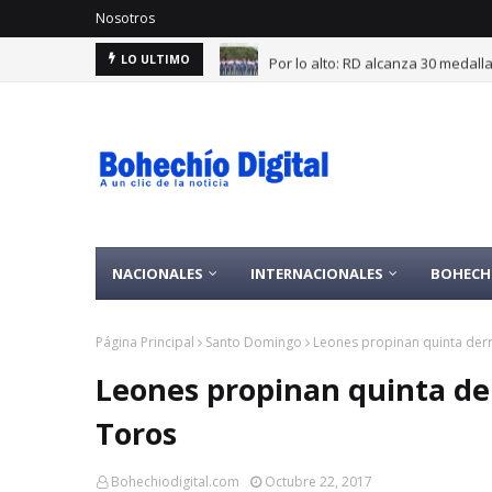
Nosotros
Por lo alto: RD alcanza 30 medal
LO ULTIMO
NACIONALES
INTERNACIONALES
BOHECH
Página Principal
Santo Domingo
Leones propinan quinta derr
Leones propinan quinta de
Toros
Bohechiodigital.com
Octubre 22, 2017