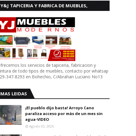
Y&J TAPICERIA Y FABRICA DE MUEBLES,
BOHECHIO
frecemos los servicios de tapiceria, fabricacion y
intura de todo tipos de muebles, contacto por whatsap
29-347-8293 en Bohechio, C/Abrahan Luciano No13
MAS LEIDAS
¡El pueblo dijo basta! Arroyo Cano
paraliza acceso por màs de un mes sin
agua-VIDEO
Agosto 03, 2026