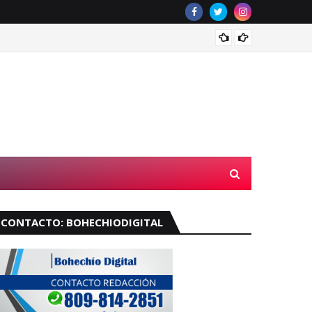
Velará
CONTACTO: BOHECHIODIGITAL