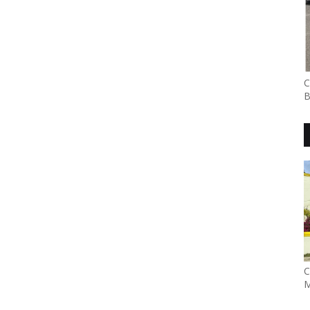
C
B
C
M