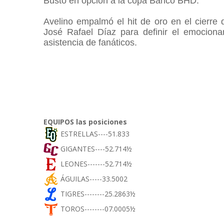
Busto en opción a la copa Banco BHD.
Avelino empalmó el hit de oro en el cierre 
José Rafael Díaz para definir el emocion
asistencia de fanáticos.
EQUIPOS las posiciones
ESTRELLAS----51.833
GIGANTES----52.714½
LEONES-------52.714½
ÁGUILAS-----33.5002
TIGRES--------25.2863½
TOROS--------07.0005½