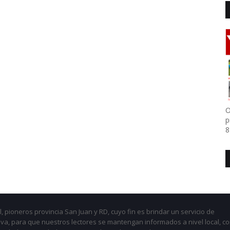
O
p
8
, pioneros provincia San Juan y RD, cuyo fin es brindar un servicio de
iva, para que nuestros lectores se mantengan informados a nivel local, c