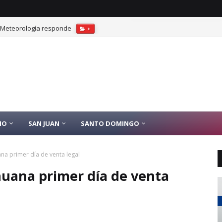
? Meteorología responde
+
IO
SAN JUAN
SANTO DOMINGO
na primer día de venta legal
huana primer día de venta