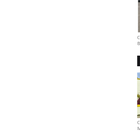
C
B
C
M