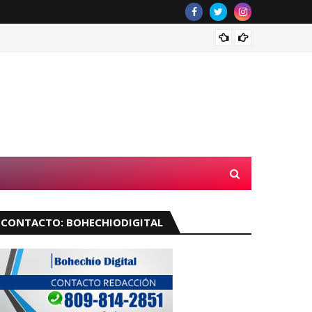
Muere 
CONTACTO: BOHECHIODIGITAL