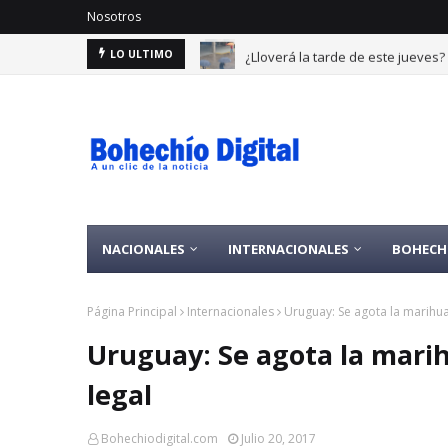
Nosotros
¿Lloverá la tarde de este jueves
LO ULTIMO
NACIONALES
INTERNACIONALES
BOHECH
Página Principal
Internacionales
Uruguay: Se agota la marihua
Uruguay: Se agota la mari
legal
Bohechiodigital.com
Julio 20, 2017