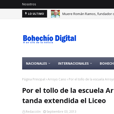
Nosotros
Muere Román Ramos, fundador d
LO ULTIMO
NACIONALES
INTERNACIONALES
BOHECH
Página Principal
Arroyo Cano
Por el tollo de la escuela Arro
Por el tollo de la escuela 
tanda extendida el Liceo
Redacción
Septiembre 03, 2013