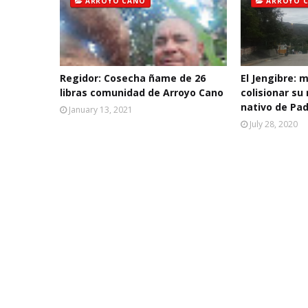
ARROYO CANO
ARROYO 
Regidor: Cosecha ñame de 26
El Jengibre: 
libras comunidad de Arroyo Cano
colisionar su
nativo de Pa
January 13, 2021
July 28, 2020