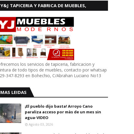
Y&J TAPICERIA Y FABRICA DE MUEBLES,
BOHECHIO
frecemos los servicios de tapiceria, fabricacion y
intura de todo tipos de muebles, contacto por whatsap
29-347-8293 en Bohechio, C/Abrahan Luciano No13
MAS LEIDAS
¡El pueblo dijo basta! Arroyo Cano
paraliza acceso por màs de un mes sin
agua-VIDEO
Agosto 03, 2026