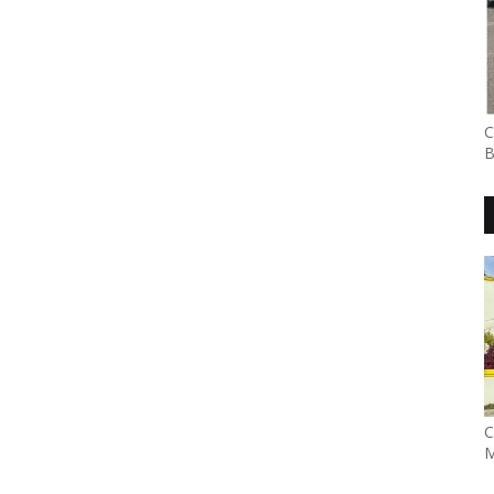
C
B
C
M