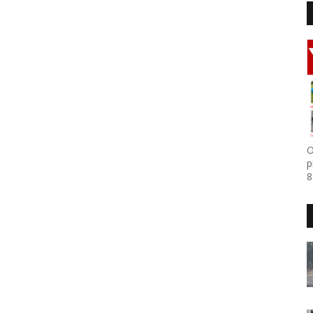
O
p
8