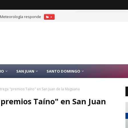
? Meteorología responde
+
IO
SAN JUAN
SANTO DOMINGO
ntrega "premios Taíno" en San Juan de la Maguana
 "premios Taíno" en San Juan