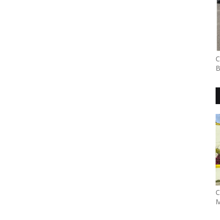
C
B
C
M