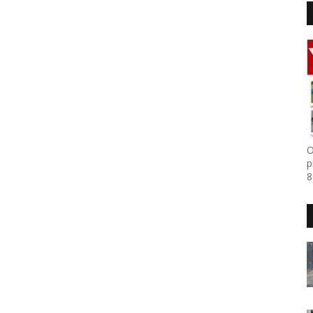
O
p
8