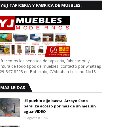
Y&J TAPICERIA Y FABRICA DE MUEBLES,
BOHECHIO
frecemos los servicios de tapiceria, fabricacion y
intura de todo tipos de muebles, contacto por whatsap
29-347-8293 en Bohechio, C/Abrahan Luciano No13
MAS LEIDAS
¡El pueblo dijo basta! Arroyo Cano
paraliza acceso por màs de un mes sin
agua-VIDEO
Agosto 03, 2026