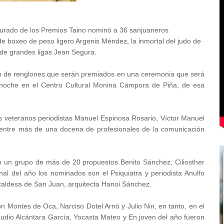
jurado de los Premios Taino nominó a 36 sanjuaneros
e boxeo de peso ligero Argenis Méndez, la inmortal del judo de
o de grandes ligas Jean Segura.
o de renglones que serán premiados en una ceremonia que será
 noche en el Centro Cultural Monina Cámpora de Piña, de esa
s veteranos periodistas Manuel Espinosa Rosario, Víctor Manuel
entre más de una docena de profesionales de la comunicación
 un grupo de más de 20 propuestos Benito Sánchez, Ciliosther
al del año los nominados son el Psiquiatra y periodista Anulfo
caldesa de San Juan, arquitecta Hanoi Sánchez.
n Montes de Oca, Narciso Dotel Arnó y Julio Nin, en tanto, en el
udio Alcántara García, Yocasta Mateo y En joven del año fueron