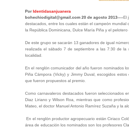
Por
Identidasanjuanera
bohechiodigital@gmail.com 20 de agosto 2013----
El 
destacados, entre los cuales están el campeón mundial d
la República Dominicana, Dulce María Piña y el peloter
De este grupo se sacarán 13 ganadores de igual númer
realizada el sábado 7 de septiembre a las 7:30 de la
localidad.
En el renglón comunicador del año fueron nominados lo
Piña Cámpora (Vicky) y Jimmy Duval, escogidos estos 
que fueron propuestos al premio.
Como carnavaleros destacados fueron seleccionados en
Diaz Liriano y Wilson Roa, mientras que como profesion
Mateo, el doctor Manuel Antonio Ramírez Suzaña y la al
En el renglón productor agropecuario están Ciriaco Coló
área de educación los nominados son los profesores Cla