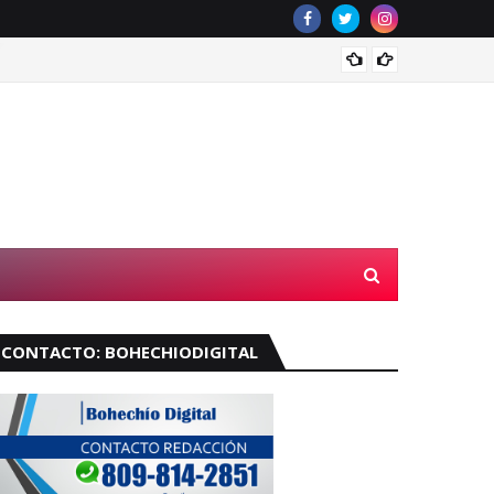
Muere 
CONTACTO: BOHECHIODIGITAL