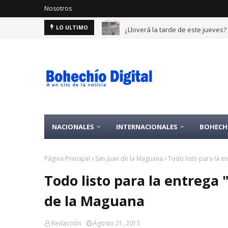
Nosotros
¿Lloverá la tarde de este jueves
LO ULTIMO
NACIONALES
INTERNACIONALES
BOHECH
Página Principal
San Juan de la Maguana
Todo listo para la e
Todo listo para la entrega
de la Maguana
Redacción
Agosto 21, 2013