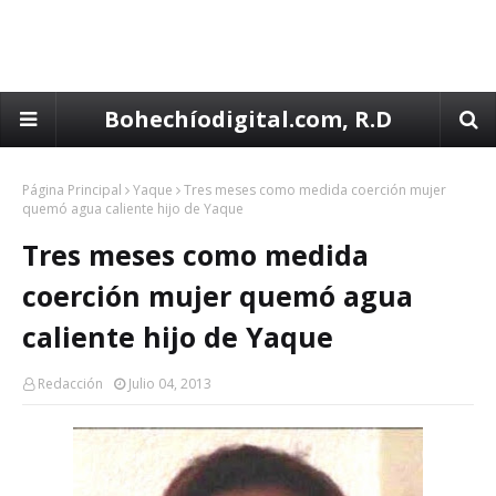
Bohechíodigital.com, R.D
Página Principal
Yaque
Tres meses como medida coerción mujer
quemó agua caliente hijo de Yaque
Tres meses como medida
coerción mujer quemó agua
caliente hijo de Yaque
Redacción
Julio 04, 2013