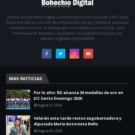
Somos un periódico digital, pioneros provincia San Juan y RD, cuyo
fin es brindar un servicio de información veraz y objetiva, para que
nuestros lectores se mantengan informados a nivel local, como
internacional. Miembro--fundador: Sociedad Dominicana de
Medios Digitales (SODOMEDI)
MAS NOTICIAS
Por lo alto: RD alcanza 30 medallas de oro en
JCC Santo Domingo 2026
August 07, 2026
Velarán esta tarde restos exgobernadora y
diputada María Antonieta Bello
August 06, 2026