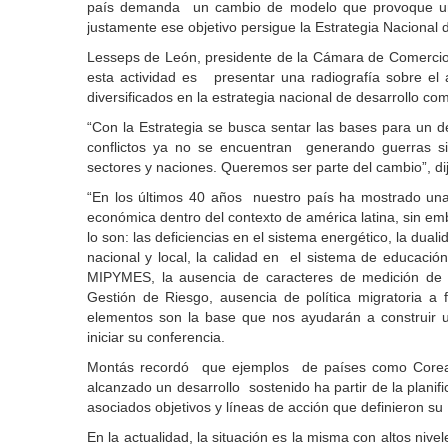
país demanda un cambio de modelo que provoque una m
justamente ese objetivo persigue la Estrategia Nacional 
Lesseps de León, presidente de la Cámara de Comercio y
esta actividad es presentar una radiografía sobre el 
diversificados en la estrategia nacional de desarrollo co
“Con la Estrategia se busca sentar las bases para un de
conflictos ya no se encuentran generando guerras si
sectores y naciones. Queremos ser parte del cambio”, di
“En los últimos 40 años nuestro país ha mostrado una 
económica dentro del contexto de américa latina, sin e
lo son: las deficiencias en el sistema energético, la dualid
nacional y local, la calidad en el sistema de educació
MIPYMES, la ausencia de caracteres de medición de 
Gestión de Riesgo, ausencia de política migratoria a
elementos son la base que nos ayudarán a construir u
iniciar su conferencia.
Montás recordó que ejemplos de países como Corea, 
alcanzado un desarrollo sostenido ha partir de la plani
asociados objetivos y líneas de acción que definieron su
En la actualidad, la situación es la misma con altos nivel