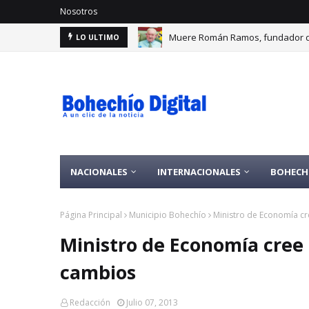
Nosotros
Muere Román Ramos, fundador d
LO ULTIMO
NACIONALES
INTERNACIONALES
BOHECH
Página Principal
Municipio Bohechío
Ministro de Economía cr
Ministro de Economía cree 
cambios
Redacción
Julio 07, 2013