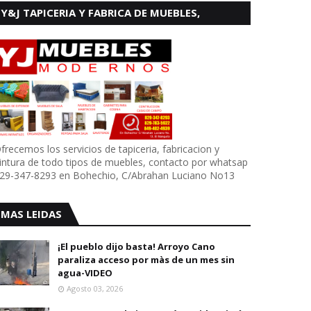
Y&J TAPICERIA Y FABRICA DE MUEBLES,
BOHECHIO
frecemos los servicios de tapiceria, fabricacion y
intura de todo tipos de muebles, contacto por whatsap
29-347-8293 en Bohechio, C/Abrahan Luciano No13
MAS LEIDAS
¡El pueblo dijo basta! Arroyo Cano
paraliza acceso por màs de un mes sin
agua-VIDEO
Agosto 03, 2026