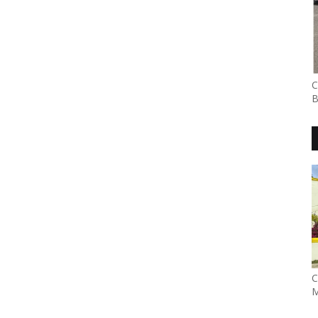
C
B
C
M