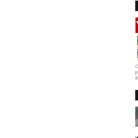
O
p
8