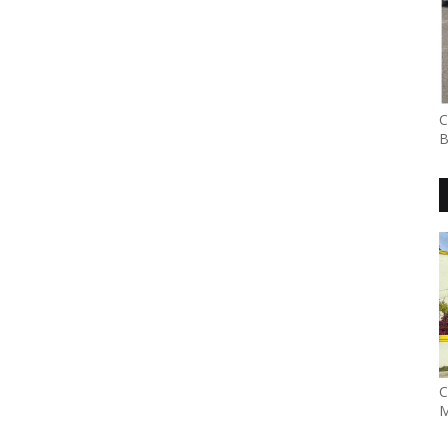
C
B
C
M