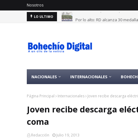
Nosotros
Por lo alto: RD alcanza 30 medal
LO ULTIMO
NACIONALES
INTERNACIONALES
BOHECH
Página Principal
Internacionales
Joven recibe descarga eléct
Joven recibe descarga eléc
coma
Redacción
Julio 19, 2013