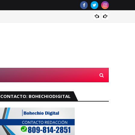
Velará
CONTACTO: BOHECHIODIGITAL