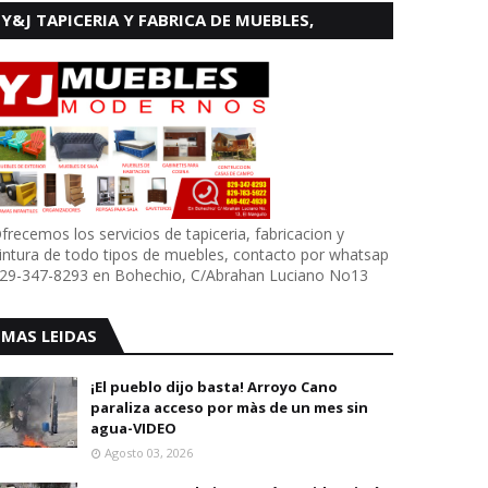
Y&J TAPICERIA Y FABRICA DE MUEBLES,
BOHECHIO
frecemos los servicios de tapiceria, fabricacion y
intura de todo tipos de muebles, contacto por whatsap
29-347-8293 en Bohechio, C/Abrahan Luciano No13
MAS LEIDAS
¡El pueblo dijo basta! Arroyo Cano
paraliza acceso por màs de un mes sin
agua-VIDEO
Agosto 03, 2026