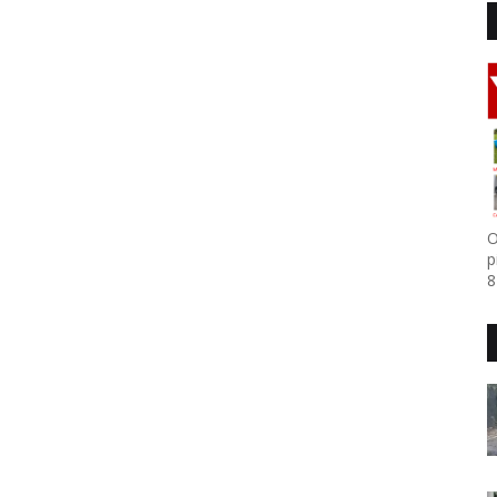
O
p
8