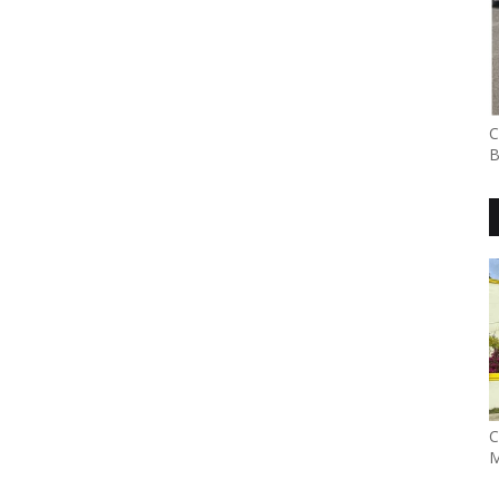
C
B
C
M