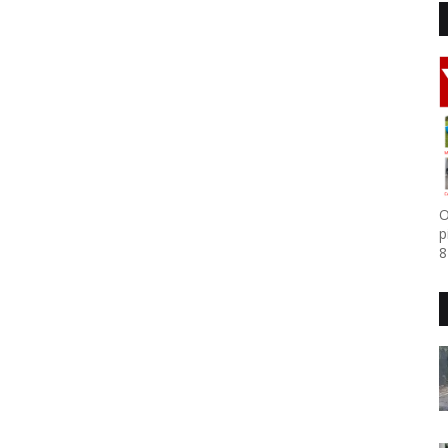
O
p
8