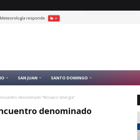
? Meteorología responde
+
IO
SAN JUAN
SANTO DOMINGO
II encuentro denominado “Mosaico Sinergia”
I encuentro denominado