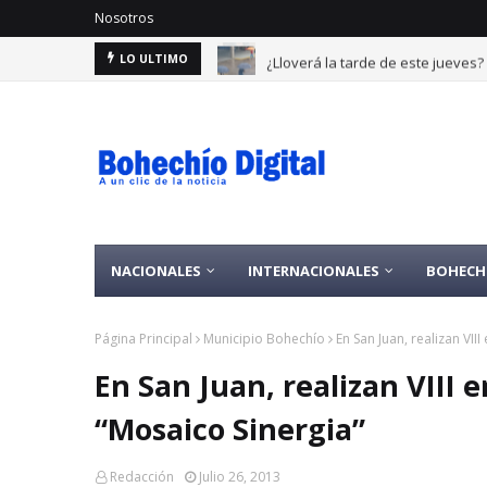
Nosotros
¿Lloverá la tarde de este jueves
LO ULTIMO
NACIONALES
INTERNACIONALES
BOHECH
Página Principal
Municipio Bohechío
En San Juan, realizan VI
En San Juan, realizan VII
“Mosaico Sinergia”
Redacción
Julio 26, 2013