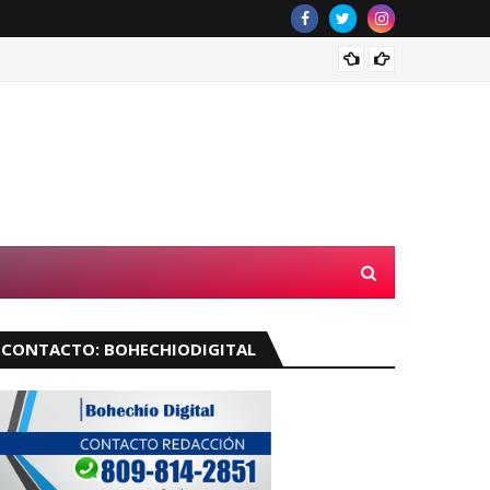
Muere 
CONTACTO: BOHECHIODIGITAL