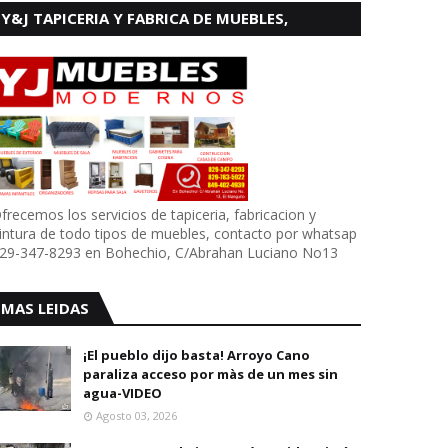
Y&J TAPICERIA Y FABRICA DE MUEBLES,
BOHECHIO
frecemos los servicios de tapiceria, fabricacion y
intura de todo tipos de muebles, contacto por whatsap
29-347-8293 en Bohechio, C/Abrahan Luciano No13
MAS LEIDAS
¡El pueblo dijo basta! Arroyo Cano
paraliza acceso por màs de un mes sin
agua-VIDEO
Agosto 03, 2026