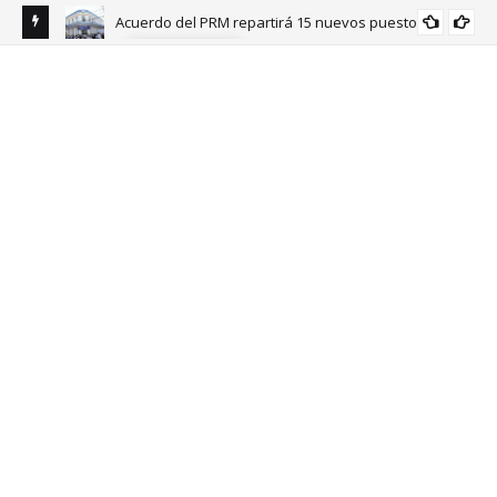
Acuerdo del PRM repartirá 15 nuevos puestos
NACIONALES
guelina
Vor