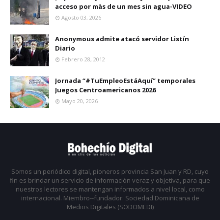
acceso por màs de un mes sin agua-VIDEO
Agosto 03, 2026
Anonymous admite atacó servidor Listín
Diario
Febrero 28, 2012
Jornada “#TuEmpleoEstáAquí” temporales
Juegos Centroamericanos 2026
Mayo 20, 2026
Somos un periódico digital, pioneros provincia San Juan y RD, cuyo
fin es brindar un servicio de información veraz y objetiva, para que
nuestros lectores se mantengan informados a nivel local, como
internacional. Miembro--fundador: Sociedad Dominicana de
Medios Digitales (SODOMEDI)