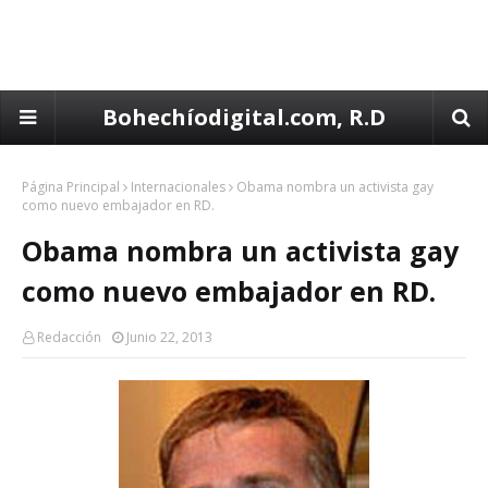
Bohechíodigital.com, R.D
Página Principal
Internacionales
Obama nombra un activista gay
como nuevo embajador en RD.
Obama nombra un activista gay
como nuevo embajador en RD.
Redacción
Junio 22, 2013