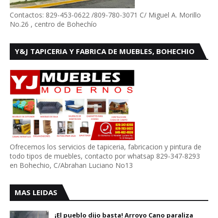
Contactos: 829-453-0622 /809-780-3071 C/ Miguel A. Morillo
No.26 , centro de Bohechío
Y&J TAPICERIA Y FABRICA DE MUEBLES, BOHECHIO
Ofrecemos los servicios de tapiceria, fabricacion y pintura de
todo tipos de muebles, contacto por whatsap 829-347-8293
en Bohechio, C/Abrahan Luciano No13
MAS LEIDAS
¡El pueblo dijo basta! Arroyo Cano paraliza