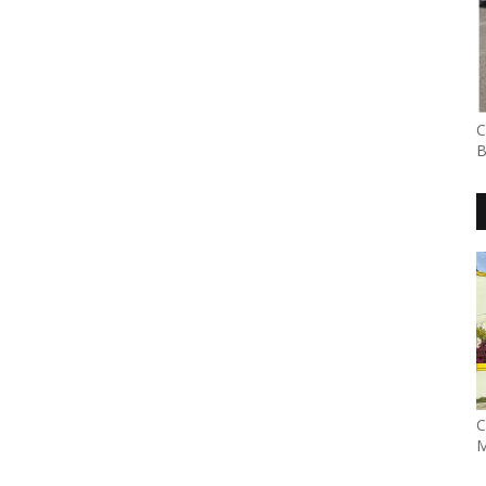
C
B
C
M