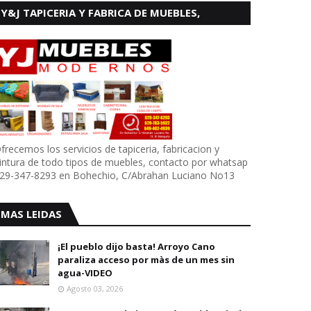
Y&J TAPICERIA Y FABRICA DE MUEBLES,
BOHECHIO
frecemos los servicios de tapiceria, fabricacion y
intura de todo tipos de muebles, contacto por whatsap
29-347-8293 en Bohechio, C/Abrahan Luciano No13
MAS LEIDAS
¡El pueblo dijo basta! Arroyo Cano
paraliza acceso por màs de un mes sin
agua-VIDEO
Agosto 03, 2026