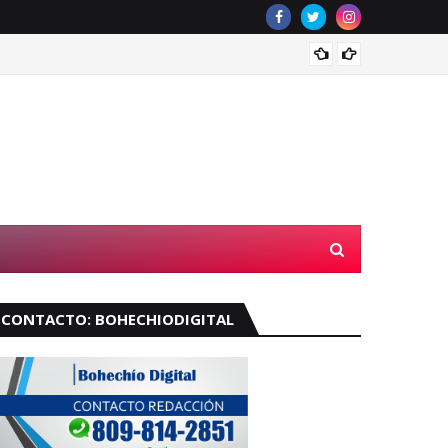
Velará
CONTACTO: BOHECHIODIGITAL