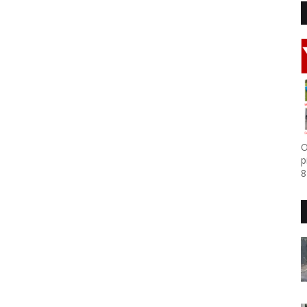
O
p
8