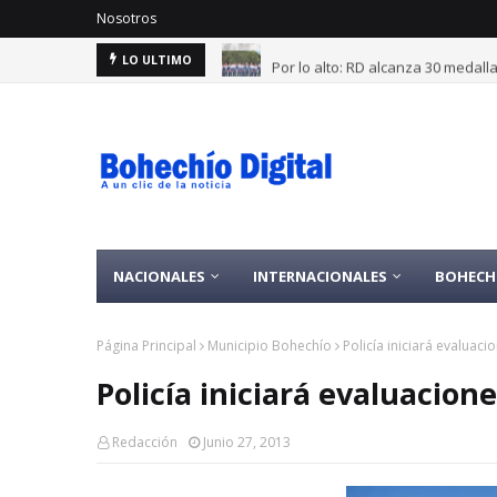
Nosotros
Por lo alto: RD alcanza 30 medal
LO ULTIMO
NACIONALES
INTERNACIONALES
BOHECH
Página Principal
Municipio Bohechío
Policía iniciará evaluac
Policía iniciará evaluacion
Redacción
Junio 27, 2013