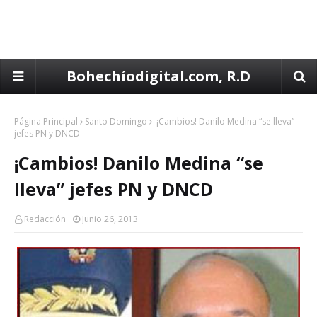
Bohechíodigital.com, R.D
Página Principal
Santo Domingo
¡Cambios! Danilo Medina “se lleva”
jefes PN y DNCD
¡Cambios! Danilo Medina “se
lleva” jefes PN y DNCD
Redacción
Junio 26, 2013