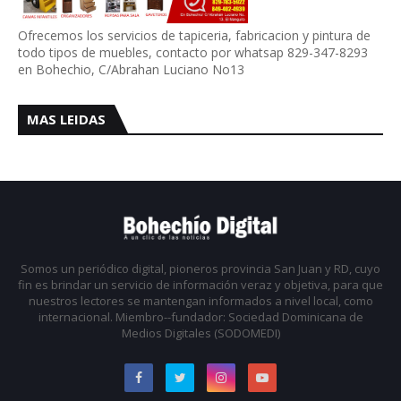
Ofrecemos los servicios de tapiceria, fabricacion y pintura de
todo tipos de muebles, contacto por whatsap 829-347-8293
en Bohechio, C/Abrahan Luciano No13
MAS LEIDAS
Somos un periódico digital, pioneros provincia San Juan y RD, cuyo
fin es brindar un servicio de información veraz y objetiva, para que
nuestros lectores se mantengan informados a nivel local, como
internacional. Miembro--fundador: Sociedad Dominicana de
Medios Digitales (SODOMEDI)