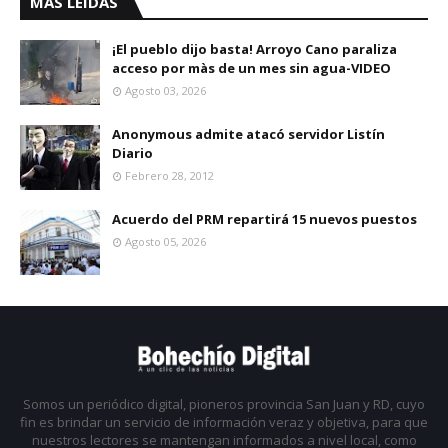
MAS LEIDAS
¡El pueblo dijo basta! Arroyo Cano paraliza
acceso por màs de un mes sin agua-VIDEO
Agosto 03, 2026
Anonymous admite atacó servidor Listín
Diario
Febrero 28, 2012
Acuerdo del PRM repartirá 15 nuevos puestos
Agosto 05, 2026
Somos un periódico digital, pioneros provincia San Juan y RD, cuyo
fin es brindar un servicio de información veraz y objetiva, para que
nuestros lectores se mantengan informados a nivel local, como