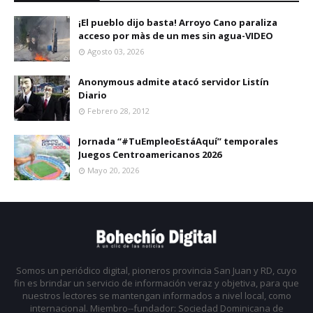
¡El pueblo dijo basta! Arroyo Cano paraliza
acceso por màs de un mes sin agua-VIDEO
Agosto 03, 2026
Anonymous admite atacó servidor Listín
Diario
Febrero 28, 2012
Jornada “#TuEmpleoEstáAquí” temporales
Juegos Centroamericanos 2026
Mayo 20, 2026
Somos un periódico digital, pioneros provincia San Juan y RD, cuyo
fin es brindar un servicio de información veraz y objetiva, para que
nuestros lectores se mantengan informados a nivel local, como
internacional. Miembro--fundador: Sociedad Dominicana de