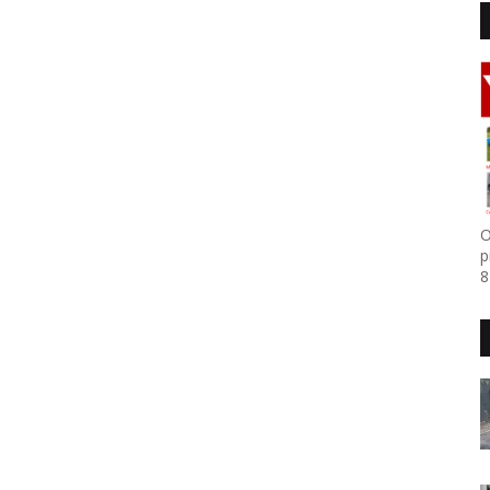
O
p
8