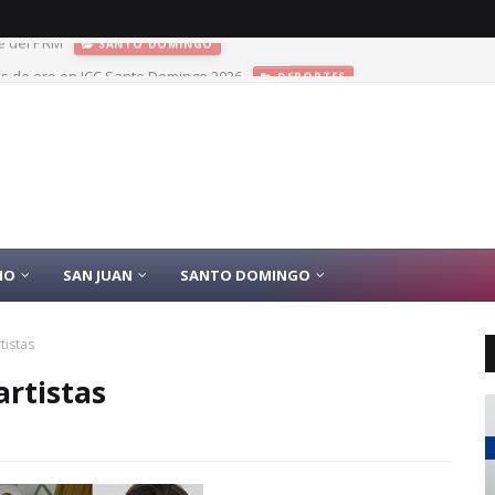
las de oro en JCC Santo Domingo 2026
DEPORTES
IO
SAN JUAN
SANTO DOMINGO
tistas
artistas