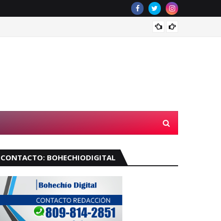
Velará
CONTACTO: BOHECHIODIGITAL