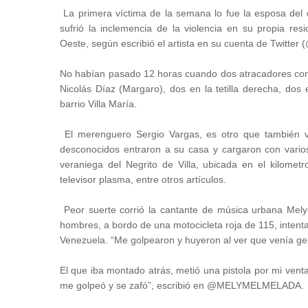
La primera víctima de la semana lo fue la esposa del
sufrió la inclemencia de la violencia en su propia re
Oeste, según escribió el artista en su cuenta de Twitter 
No habían pasado 12 horas cuando dos atracadores con 
Nicolás Díaz (Margaro), dos en la tetilla derecha, dos 
barrio Villa María.
El merenguero Sergio Vargas, es otro que también viv
desconocidos entraron a su casa y cargaron con varios
veraniega del Negrito de Villa, ubicada en el kilome
televisor plasma, entre otros artículos.
Peor suerte corrió la cantante de música urbana Mely
hombres, a bordo de una motocicleta roja de 115, intenta
Venezuela. “Me golpearon y huyeron al ver que venía g
El que iba montado atrás, metió una pistola por mi vent
me golpeó y se zafó”, escribió en @MELYMELMELADA.