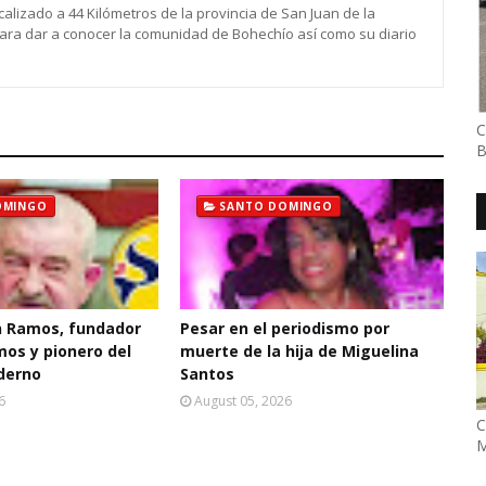
calizado a 44 Kilómetros de la provincia de San Juan de la
para dar a conocer la comunidad de Bohechío así como su diario
C
B
OMINGO
SANTO DOMINGO
 Ramos, fundador
Pesar en el periodismo por
mos y pionero del
muerte de la hija de Miguelina
derno
Santos
6
August 05, 2026
C
M