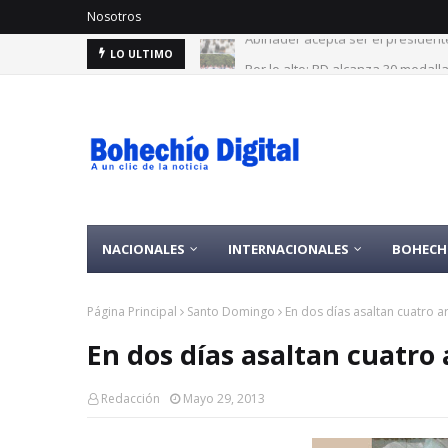
Nosotros
Por lo alto: RD alcanza 30 medal
LO ULTIMO
NACIONALES
INTERNACIONALES
BOHECH
Página Principal
Santo Domingo
En dos días asaltan cuatro ar
En dos días asaltan cuatro 
Redacción
Mayo 29, 2013