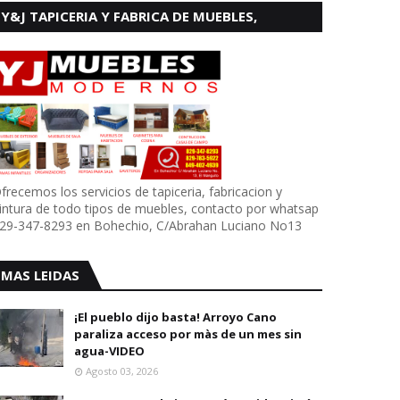
Y&J TAPICERIA Y FABRICA DE MUEBLES,
BOHECHIO
frecemos los servicios de tapiceria, fabricacion y
intura de todo tipos de muebles, contacto por whatsap
29-347-8293 en Bohechio, C/Abrahan Luciano No13
MAS LEIDAS
¡El pueblo dijo basta! Arroyo Cano
paraliza acceso por màs de un mes sin
agua-VIDEO
Agosto 03, 2026