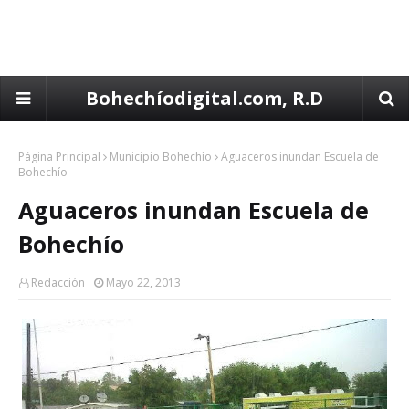
Bohechíodigital.com, R.D
Página Principal
Municipio Bohechío
Aguaceros inundan Escuela de
Bohechío
Aguaceros inundan Escuela de
Bohechío
Redacción
Mayo 22, 2013