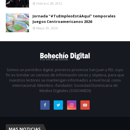
Febrero 28, 2012
Jornada “#TuEmpleoEstáAquí” temporales
Juegos Centroamericanos 2026
Mayo 20, 2026
Somos un periódico digital, pioneros provincia San Juan y RD, cuyo
fin es brindar un servicio de información veraz y objetiva, para que
nuestros lectores se mantengan informados a nivel local, como
internacional. Miembro--fundador: Sociedad Dominicana de
Medios Digitales (SODOMEDI)
MAS NOTICIAS