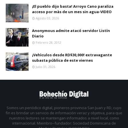
¡El pueblo dijo basta! Arroyo Cano paraliza
acceso por màs de un mes sin agua-VIDEO
Agosto 03, 2026
Anonymous admite atacó servidor Listín
Diario
Febrero 28, 2012
¡Vehìculos desde RD$30,000! extravagante
subasta pública de este viernes
Julio 31, 2026
Somos un periódico digital, pioneros provincia San Juan y RD, cuyo
fin es brindar un servicio de información veraz y objetiva, para que
nuestros lectores se mantengan informados a nivel local, como
internacional. Miembro--fundador: Sociedad Dominicana de